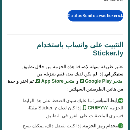
GatitosBonitos.wastickers
التثبيت على واتساب باستخدام
Sticker.ly
تعتبر طريقة سهلة لإضافة هذه الحزمة من خلال تطبيق
ستيكر.لي
. إذا لم يكن لديك بعد، فقم بتنزيله من:
متجر Google Play
و
متجر App Store
. ثم اختر واحدة
من هاتين الطريقتين السهلتين:
بالرابط المباشر
: ما عليك سوى الضغط على هذا الرابط
للحزمة
GR6FYW
. إذا كان لديك Sticker.ly مثبتًا،
فسترى الملصقات على الفور في التطبيق.
باستخدام رمز الحزمة
: إذا كنت تفضل ذلك، يمكنك نسخ