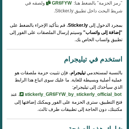
"رمز الحزمة" بالضغط هنا:
GR6FYW
ولصقه في
شريط البحث داخل تطبيق Sticker.ly.
بمجرد الدخول إلى
Sticker.ly
، قم بتأكيد الإجراء بالضغط على
"إضافة إلى واتساب"
وسيتم إرسال الملصقات على الفور إلى
تطبيق واتساب الخاص بك.
استخدم في تيليجرام
بالنسبة لمستخدمي
تيليجرام
، فإن تثبيت حزمة ملصقات هو
عملية أصلية وبسيطة للغاية. ما عليك سوى اتباع هذا الرابط
الذي سيأخذك إلى تيليجرام:
stickerly_GR6FYW_by_stickerly_official_bot
. عند
فتح التطبيق، سترى الحزمة على الفور ويمكنك إضافتها إلى
مكتبتك، دون الحاجة إلى تطبيقات طرف ثالث.
شارك هذه الصفحة