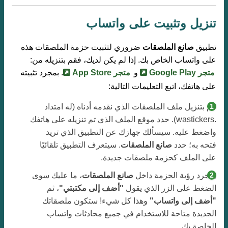
تنزيل وتثبيت على واتساب
تطبيق
صانع الملصقات
ضروري لتثبيت حزمة الملصقات هذه
على واتساب الخاص بك. إذا لم يكن لديك، فقم بتنزيله من:
متجر Google Play
و
متجر App Store
. بمجرد تثبيته
على هاتفك، اتبع التعليمات التالية:
قم بتنزيل ملف الملصقات الذي نقدمه أدناه (له امتداد
.wastickers). حدد موقع الملف الذي تم تنزيله على هاتفك
واضغط عليه. سيسألك جهازك عن التطبيق الذي تريد
فتحه به؛ حدد
صانع الملصقات
. سيتعرف التطبيق تلقائيًا
على الملف كحزمة ملصقات جديدة.
بمجرد رؤية الحزمة داخل
صانع الملصقات
، ما عليك سوى
الضغط على الزر الذي يقول
"أضف إلى مكتبتي"
، ثم
"أضف إلى واتساب"
وهذا كل شيء! ستكون ملصقاتك
الجديدة متاحة للاستخدام في جميع محادثات واتساب
الخاصة بك.