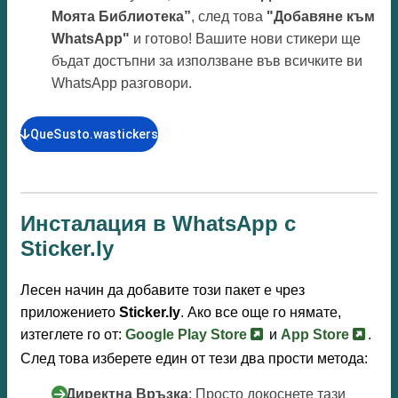
Моята Библиотека”
, след това
"Добавяне към
WhatsApp"
и готово! Вашите нови стикери ще
бъдат достъпни за използване във всичките ви
WhatsApp разговори.
QueSusto.wastickers
Инсталация в WhatsApp с
Sticker.ly
Лесен начин да добавите този пакет е чрез
приложението
Sticker.ly
. Ако все още го нямате,
изтеглете го от:
Google Play Store
и
App Store
.
След това изберете един от тези два прости метода:
С Директна Връзка
: Просто докоснете тази