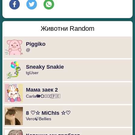
Животни Random
Piggiko
@
Sneaky Snakie
tgUser
Мама заек 2
Carla🐘💞◐⃢⃟꙰🇵🇪
8 ♡☆ MiChIs ☆♡
Vero🍃Bellies