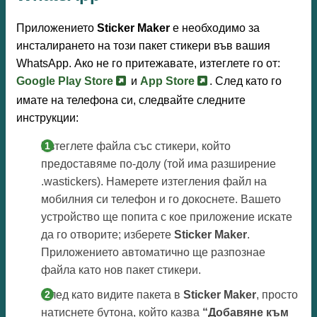
Приложението
Sticker Maker
е необходимо за
инсталирането на този пакет стикери във вашия
WhatsApp. Ако не го притежавате, изтеглете го от:
Google Play Store
и
App Store
. След като го
имате на телефона си, следвайте следните
инструкции:
Изтеглете файла със стикери, който
предоставяме по-долу (той има разширение
.wastickers). Намерете изтегления файл на
мобилния си телефон и го докоснете. Вашето
устройство ще попита с кое приложение искате
да го отворите; изберете
Sticker Maker
.
Приложението автоматично ще разпознае
файла като нов пакет стикери.
След като видите пакета в
Sticker Maker
, просто
натиснете бутона, който казва
“Добавяне към