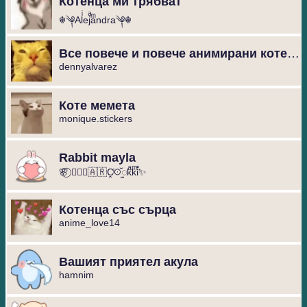
Котенца ми трябват
☬༆Alͥejͣaͫndra༆☬
Все повече и повече анимирани котенца
dennyalvarez
Коте мемета
monique.stickers
Rabbit mayla
🌸⃝ ❥⃢⃟🇦🇷C̭ͥꖴ꙼ꫬkͣkͫi̐̈́✨
Котенца със сърца
anime_love14
Вашият приятел акула
hamnim