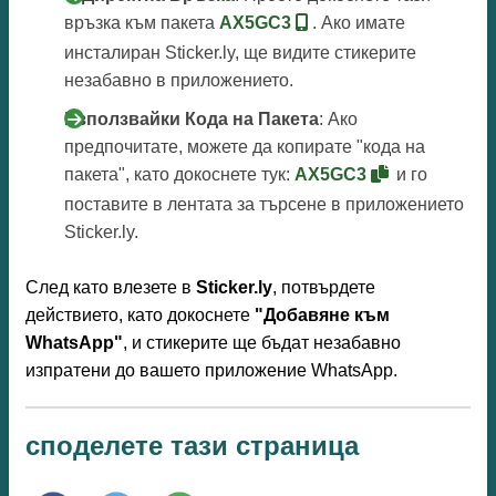
връзка към пакета
AX5GC3
. Ако имате
инсталиран Sticker.ly, ще видите стикерите
незабавно в приложението.
Използвайки Кода на Пакета
: Ако
предпочитате, можете да копирате "кода на
пакета", като докоснете тук:
AX5GC3
и го
поставите в лентата за търсене в приложението
Sticker.ly.
След като влезете в
Sticker.ly
, потвърдете
действието, като докоснете
"Добавяне към
WhatsApp"
, и стикерите ще бъдат незабавно
изпратени до вашето приложение WhatsApp.
споделете тази страница