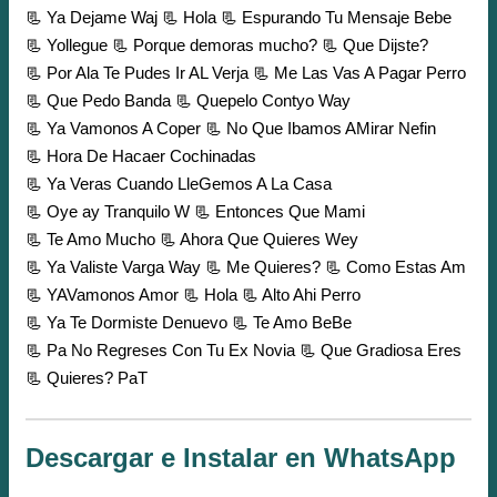
📃 Ya Dejame Waj
📃 Hola
📃 Espurando Tu Mensaje Bebe
📃 Yollegue
📃 Porque demoras mucho?
📃 Que Dijste?
📃 Por Ala Te Pudes Ir AL Verja
📃 Me Las Vas A Pagar Perro
📃 Que Pedo Banda
📃 Quepelo Contyo Way
📃 Ya Vamonos A Coper
📃 No Que Ibamos AMirar Nefin
📃 Hora De Hacaer Cochinadas
📃 Ya Veras Cuando LleGemos A La Casa
📃 Oye ay Tranquilo W
📃 Entonces Que Mami
📃 Te Amo Mucho
📃 Ahora Que Quieres Wey
📃 Ya Valiste Varga Way
📃 Me Quieres?
📃 Como Estas Am
📃 YAVamonos Amor
📃 Hola
📃 Alto Ahi Perro
📃 Ya Te Dormiste Denuevo
📃 Te Amo BeBe
📃 Pa No Regreses Con Tu Ex Novia
📃 Que Gradiosa Eres
📃 Quieres? PaT
Descargar e Instalar en WhatsApp