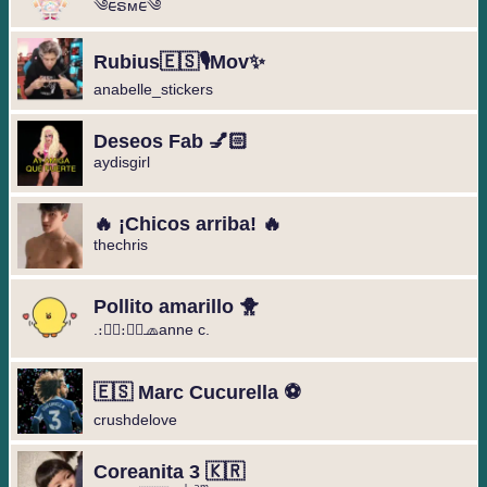
༄︎︎ᰀຣᴍᰀ︎︎༄
Rubius🇪🇸🎙️Mov✨
anabelle_stickers
Deseos Fab 💅🏻
aydisgirl
🔥 ¡Chicos arriba! 🔥
thechris
Pollito amarillo 🐥
.։։⃟։։⃟🧢anne c.
🇪🇸 Marc Cucurella ⚽️
crushdelove
Coreanita 3 🇰🇷