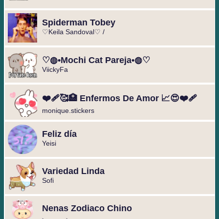
Spiderman Tobey
♡Keila Sandoval♡ /
♡◍•Mochi Cat Pareja•◍♡
️ViickyFa️
❤️‍🩹🥰🏥 Enfermos De Amor 📈😍❤️‍🩹
monique.stickers
Feliz día
Yeisi
Variedad Linda
Sofi
Nenas Zodiaco Chino