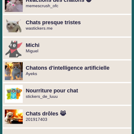
Réactions des chatons 😺
memescrush_ofc
Chats presque tristes
wastickers.me
Michi
Miguel ️
Chatons d'intelligence artificielle
Ayeks
Nourriture pour chat
stickers_de_luuu
Chats drôles 😹
201917403