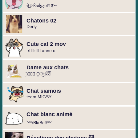
ঔৣ͜͡☆Ќsძყɀυl⍣࿐
Chatons 02
Derly
Cute cat 2 mov
.։։⃟։։⃟ anne c.
Dame aux chats
⃝ ❥⃢⃟ C̭ͥꖴ꙼ꫬkͣkͫi̐̈́
Chat siamois
team MIGSY
Chat blanc animé
༺BlaBel༻