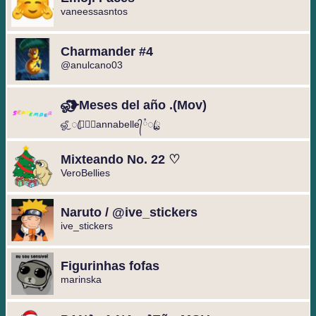
vaneessasntos
Charmander #4
@anulcano03
ஓீ͜͜͡❥Meses del año .(Mov)
ஓீ͜ ꦿཱྀ⃟❥annabelle᭄ཾꦿۣྏ
Mixteando No. 22 ♡
VeroBellies
Naruto / @ive_stickers
ive_stickers
Figurinhas fofas
marinska