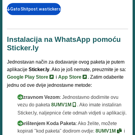
GatoShitpost.wastickers
Instalacija na WhatsApp pomoću
Sticker.ly
Jednostavan način za dodavanje ovog paketa je putem
aplikacije
Sticker.ly
. Ako je još nemate, preuzmite je sa:
Google Play Store
i
App Store
. Zatim odaberite
jednu od ove dvije jednostavne metode:
S Izravnom Vezom
: Jednostavno dodirnite ovu
vezu do paketa
8UMV1M
. Ako imate instaliran
Sticker.ly, naljepnice ćete odmah vidjeti u aplikaciji.
Korištenjem Koda Paketa
: Ako želite, možete
kopirati "kod paketa" dodirom ovdje:
8UMV1M
i