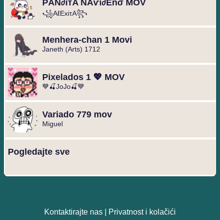
ΡAN∂ıтA NAѵı∂Eñσ MOV
꧁AℓExiτA꧂
Menhera-chan 1 Movi
Janeth (Arts) 1712
Pixelados 1 💖 MOV
💙🍒JoJo🍒💙
Variado 779 mov
Miguel ️
Pogledajte sve
Kontaktirajte nas
|
Privatnost i kolačići