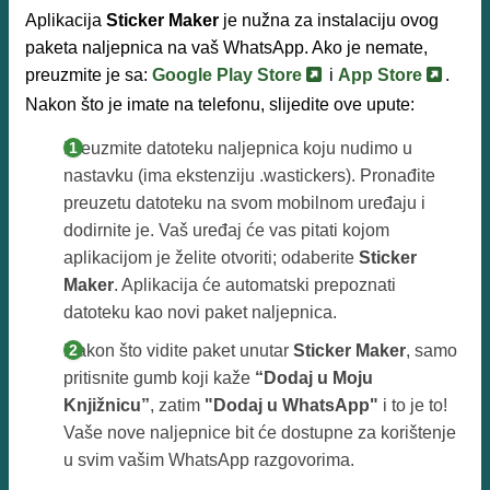
Aplikacija
Sticker Maker
je nužna za instalaciju ovog
paketa naljepnica na vaš WhatsApp. Ako je nemate,
preuzmite je sa:
Google Play Store
i
App Store
.
Nakon što je imate na telefonu, slijedite ove upute:
Preuzmite datoteku naljepnica koju nudimo u
nastavku (ima ekstenziju .wastickers). Pronađite
preuzetu datoteku na svom mobilnom uređaju i
dodirnite je. Vaš uređaj će vas pitati kojom
aplikacijom je želite otvoriti; odaberite
Sticker
Maker
. Aplikacija će automatski prepoznati
datoteku kao novi paket naljepnica.
Nakon što vidite paket unutar
Sticker Maker
, samo
pritisnite gumb koji kaže
“Dodaj u Moju
Knjižnicu”
, zatim
"Dodaj u WhatsApp"
i to je to!
Vaše nove naljepnice bit će dostupne za korištenje
u svim vašim WhatsApp razgovorima.