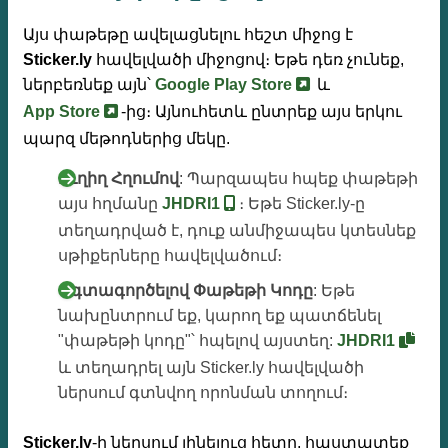
Այս փաթեթը ավելացնելու հեշտ միջոց է
Sticker.ly
հավելվածի միջոցով։ Եթե ​​դեռ չունեք,
ներբեռնեք այն՝
Google Play Store
և
App Store
-ից։ Այնուհետև ընտրեք այս երկու
պարզ մեթոդներից մեկը.
Ուղիղ Հղումով
: Պարզապես հպեք փաթեթի
այս հղմանը
JHDRI1
։ Եթե ​​Sticker.ly-ը
տեղադրված է, դուք անմիջապես կտեսնեք
սթիքերները հավելվածում։
Օգտագործելով Փաթեթի Կոդը
: Եթե ​​
նախընտրում եք, կարող եք պատճենել
"փաթեթի կոդը"՝ հպելով այստեղ:
JHDRI1
և տեղադրել այն Sticker.ly հավելվածի
ներսում գտնվող որոնման տողում։
Sticker.ly
-ի ներսում լինելուց հետո, հաստատեք