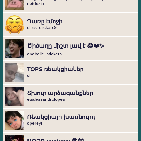
notdezin
Դառը էմոջի
chris_stickers9
Ծիծաղը միշտ լավ է 😂❤️✨
anabelle_stickers
TOPS ռեակցիաներ
sl
Տխուր արձագանքներ
eualessandrolopes
Ռեակցիայի խառնուրդ
dpereyr
MOOD randoms 😎🤠