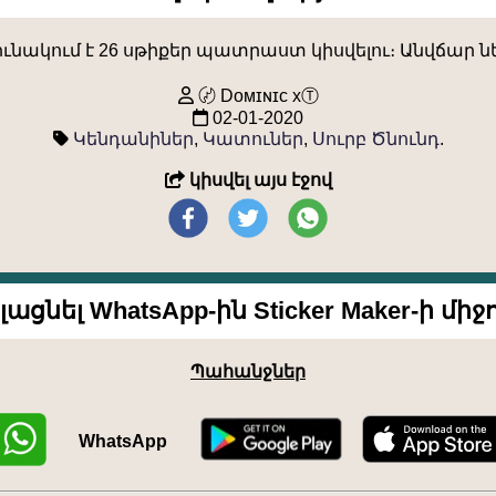
ակում է 26 սթիքեր պատրաստ կիսվելու։ Անվճար նե
〄 Dᴏᴍɪɴɪᴄ xⓉ
02-01-2020
Կենդանիներ
,
Կատուներ
,
Սուրբ Ծնունդ
.
կիսվել այս էջով
լացնել WhatsApp-ին Sticker Maker-ի միջ
Պահանջներ
WhatsApp