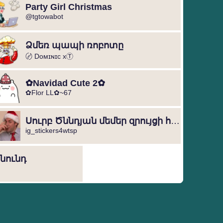
Party Girl Christmas
@tgtowabot
Ձմեռ պապի ռոբոտը
〄 Dᴏᴍɪɴɪᴄ xⓉ
✿Navidad Cute 2✿
✿Flor LL✿~67
Սուրբ Ծննդյան մեմեր զրույցի համար
ig_stickers4wtsp
Ծնունդ