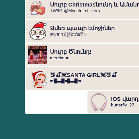
TW/IG:@Mycute_stickers
Ձմեռ պապի էմոջիներ
🌸⃝ ❥⃢⃟🇦🇷COͥkͣkͫi✨
Սուրբ Ծնունդ!
mercimon
🍑🍒💓SANTA GIRL💓🍑🍒
☛█▬█■█▬█☚
IOS վարդ
butterfly_23