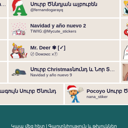
Սուրբ Christmasնունդ և Ամանոր 7
Սուրբ Ծննդյան այբուբեն
@fernandogarayq
Navidad y año nuevo 2
TW/IG:@Mycute_stickers
Mr. Deer ✾ [✓]
〄 Dᴏᴍɪɴɪᴄ xⓉ
Սուրբ Christmasնունդ և Նոր Տարի 9
Navidad y año nuevo 9
ագույն Սուրբ Ծնունդ
Pocoyo Սուրբ 
nana_stiker
Կապ մեզ հետ
|
Գաղտնիություն և թխուկներ