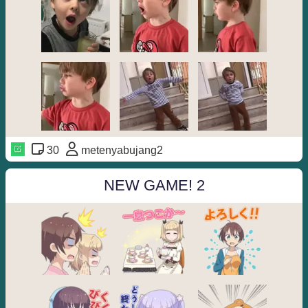
30
metenyabujang2
NEW GAME! 2