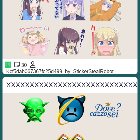
30
Kcf5dab067367fc25d499_by_StickerStealRobot
XXXXXXXXXXXXXXXXXXXXXXXXXXXX