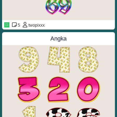
5
twopixxx
Angka