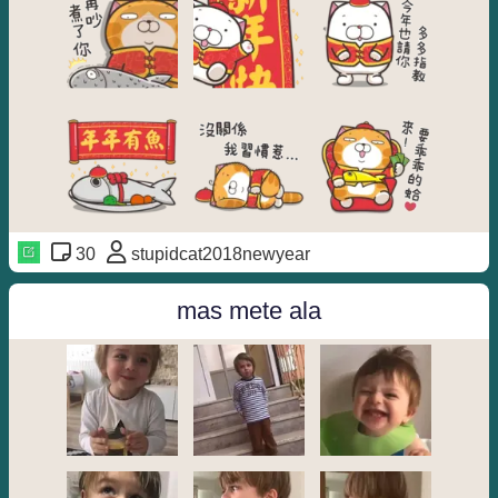
30
stupidcat2018newyear
mas mete ala