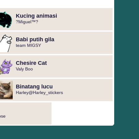
Kucing animasi
?Miguel™⁩?
Babi putih gila
team MIGSY
Chesire Cat
Valy Boo
Binatang lucu
Harley@Harley_stickers
ose