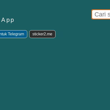
sApp
Untuk Telegram
sticker2.me