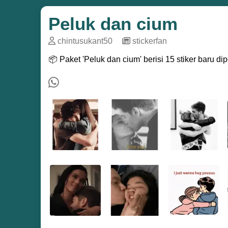
Peluk dan cium
chintusukant50
─
stickerfan
📦 Paket 'Peluk dan cium' berisi 15 stiker baru d