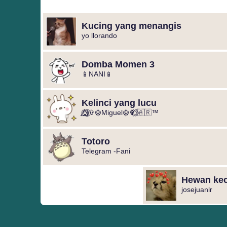
Kucing yang menangis
yo llorando
Domba Momen 3
📱NANI📱
Kelinci yang lucu
🐺⃝⃒⃤⁩⁩✞☬Miguel☬✞⁨⁨⁨⃟⋮⃟🇦🇷™
Totoro
Telegram -Fani
Hewan kec
josejuanlr