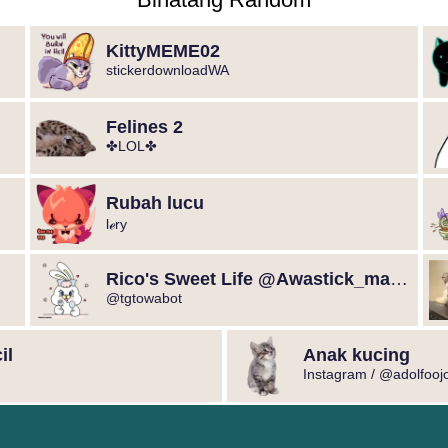
KittyMEME02
stickerdownloadWA
Felines 2
✤LOL✤
Rubah lucu
lℯry
Rico's Sweet Life @Awastick_maydroid
@tgtowabot
il
Anak kucing
Instagram / @adolfooj