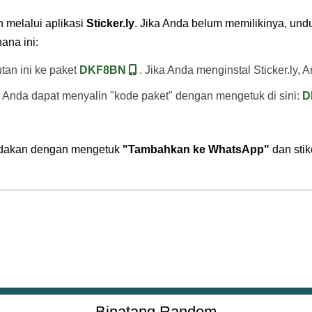
 melalui aplikasi
Sticker.ly
. Jika Anda belum memilikinya, und
ana ini:
utan ini ke paket
DKF8BN
. Jika Anda menginstal Sticker.ly, A
, Anda dapat menyalin "kode paket" dengan mengetuk di sini:
D
tindakan dengan mengetuk
"Tambahkan ke WhatsApp"
dan stik
Binatang Random