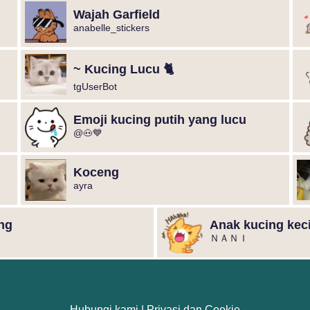
Wajah Garfield
anabelle_stickers
~ Kucing Lucu 🐈
tgUserBot
Emoji kucing putih yang lucu
@🐽💙
Koceng
ayra
ng
Anak kucing keci
ＮＡＮＩ
Hubungi kami
|
Privasi dan Cookie