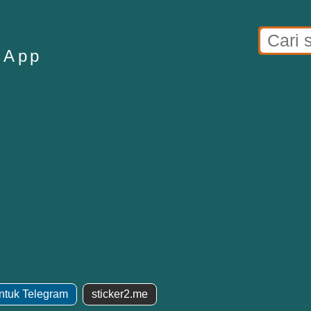
sApp
Untuk Telegram
sticker2.me