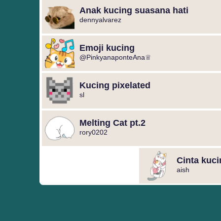
Anak kucing suasana hati
dennyalvarez
Emoji kucing
@PinkyanaponteAna♕
Kucing pixelated
sl
Melting Cat pt.2
rory0202
Cinta kuci
aish