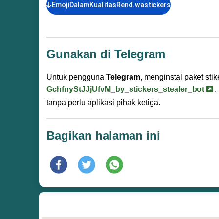
EmojiDalamKualitasRend.wastickers
Gunakan di Telegram
Untuk pengguna
Telegram
, menginstal paket st
GchfnyStJJjUfvM_by_stickers_stealer_bot
.
tanpa perlu aplikasi pihak ketiga.
Bagikan halaman ini