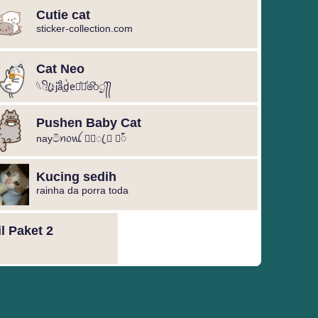
Cutie cat
sticker-collection.com
Cat Neo
𓆩ꦿꦼ҉ۿjⷨaͣ͢dᷣe᳟ͤ⤒ͩ෯ᤢ᭄᭄
Pushen Baby Cat
nayටිꪀ᥆ꪡ ྅⃕ꦿ ⃛ ⃙ꪳ
Kucing sedih
rainha da porra toda
l Paket 2