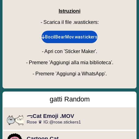
Istruzioni
- Scarica il file .wastickers
:
BocilBearMov.wastickers
-
Apri con 'Sticker Maker'.
-
Premere 'Aggiungi alla mia biblioteca'.
-
Premere 'Aggiungi a WhatsApp'.
gatti Random
ᯏCat Emoji .MOV
Rose ♛ IG:@rose.stickers1
Cartoon Cat