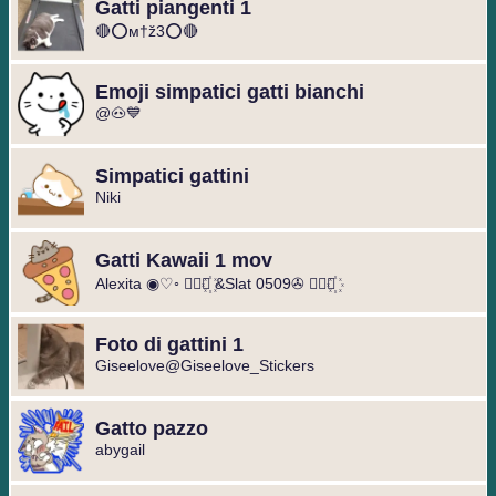
Gatti piangenti 1
🔴⭕м†ž3⭕🔴
Emoji simpatici gatti bianchi
@🐽💙
Simpatici gattini
Niki
Gatti Kawaii 1 mov
Alexita ◉♡◦ ◐⃢⃟꙰ &Slat ️0509✇ ◐⃢⃟꙰
Foto di gattini 1
Giseelove@Giseelove_Stickers
Gatto pazzo
abygail