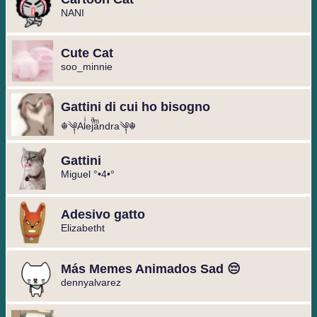
NANI
Cute Cat
soo_minnie
Gattini di cui ho bisogno
☬༆Alͥejͣaͫndra༆☬
Gattini
Miguel °•4•°
Adesivo gatto
Elizabetht
Más Memes Animados Sad 😔
dennyalvarez