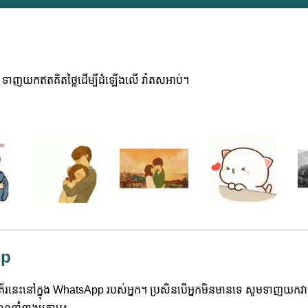
លែក។ ទាញយកឥតគិតថ្លៃដើម្បីដំឡើងលើ វ៉ាតសអាប់។
pp
្ទីគ័រនេះនៅក្នុង WhatsApp របស់អ្នក។ ប្រសិនបើអ្នកមិនមានទេ សូមទាញយកវា