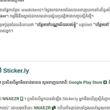
រណែនាំខាងក្រោម៖
ានផ្នែកបន្ថែម .wastickers)។ ស្វែងរកឯកសារដែលបានទាញយកនៅលើទូរស័ព្
aker
។ កម្មវិធីនឹងស្គាល់ឯកសារដោយស្វ័យប្រវត្តិថាជាកញ្ចប់ស្ទីគ័រថ្មី។
ចុចប៊ូតុងដែលនិយាយថា
“បន្ថែមទៅបណ្ណាល័យរបស់ខ្ញុំ”
បន្ទាប់មក
"បន្ថែមទ
របស់អ្នក។
 Sticker.ly
។ ប្រសិនបើអ្នកមិនទាន់មានទេ សូមទាញយកវាពី:
Google Play Store
ន
ប់
NNAEZR
។ ប្រសិនបើអ្នកបានដំឡើង Sticker.ly អ្នកនឹងឃើញស្ទីគ័រភ្លាមៗ
ូដកញ្ចប់" ដោយចុចទីនេះ:
NNAEZR
ហើយបិទភ្ជាប់វានៅក្នុងរបារស្វែងរកខាងក