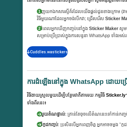
នៅពេលអ្នកមានវានៅលើទូរស័ព្ទរបស់អ្នក សូមអនុវត្តតាមកា
ទាញយកឯកសារស្ទីគ័រដែលយើងផ្តល់ជូនខាងក្រោម (វាម
វិធីមួយណាដែលអ្នកចង់បើកវា; ជ្រើសរើស
Sticker M
នៅពេលអ្នកឃើញកញ្ចប់នៅក្នុង
Sticker Maker
សូម
សម្រាប់ប្រើប្រាស់ក្នុងការសន្ទនា WhatsApp ទាំងអស់
Cuddles.wastickers
ការដំឡើងនៅក្នុង WhatsApp ដោយប្រើ
វិធីងាយស្រួលមួយដើម្បីបន្ថែមវាគឺតាមរយៈកម្មវិធី
Sticker.ly
ទាំងពីរនេះ៖
ជាមួយតំណផ្ទាល់
: គ្រាន់តែចុចលើតំណនេះទៅកាន់កញ្ច
ប្រើកូដកញ្ចប់
: ប្រសិនបើអ្នកពេញចិត្ត អ្នកអាចចម្លង "ក