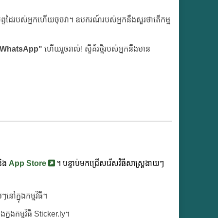
ទដៃរបស់អ្នកហើយចុចវា។ ឧបករណ៍របស់អ្នកនឹងសួរថាតើកម្ម
ៅ WhatsApp"
ហើយរួចរាល់! ស្ទីគ័រថ្មីរបស់អ្នកនឹងមាន
ិង
App Store
។ បន្ទាប់មកជ្រើសរើសវិធីសាស្ត្រងាយៗ
នៅក្នុងកម្មវិធី។
្នុងកម្មវិធី Sticker.ly។