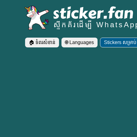
ស្ទីកគ័រដើម្បី WhatsAp
🏠 ទំ​ពរ​សំខាន់
🌐 Languages
Stickers សម្រាប