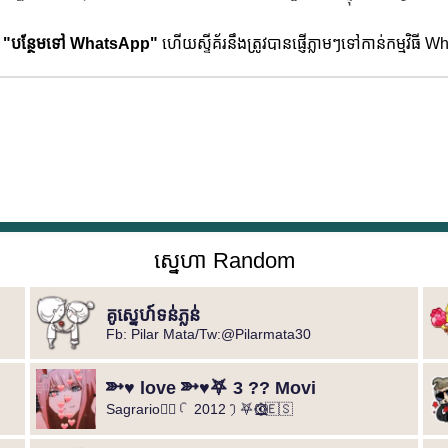
ច
"បន្ថែមទៅ WhatsApp"
ហើយស្ទីគ័រនឹងត្រូវបានផ្ញើភ្លាមៗទៅកាន់កម្មវិធី
ស្នេហា Random
គូស្នេហ៍ទន់ភ្លន់
Fb: Pilar Mata/Tw:@Pilarmata30
➳♥ love ➳♥⛧ 3 ?? Movi
Sagrario🦹‍♀️ꪶ 2012ꫂ⛧ ◐⃢⃟꙰🇪🇸