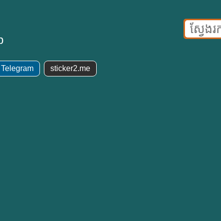
p
់ Telegram
sticker2.me