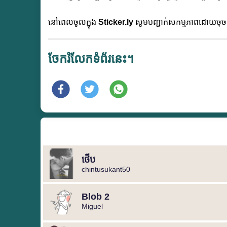
នៅពេលចូលក្នុង
Sticker.ly
សូមបញ្ជាក់សកម្មភាពដោយចុ
ចែករំលែកទំព័រនេះ។
ថើប
chintusukant50
Blob 2
Miguel ️