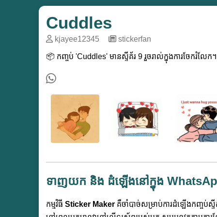
Cuddles
kjayee12345
─
stickerfan
📦 កញ្ចប់ 'Cuddles' មានស្ទីគ័រ 9 រួចរាល់ក្នុងការចែករំ
ទាញយក និង ដំឡើងនៅក្នុង WhatsA
កម្មវិធី
Sticker Maker
គឺចាំបាច់សម្រាប់ការដំឡើងកញ្ចប់ស