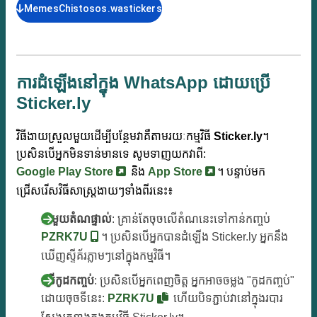
MemesChistosos.wastickers
ការដំឡើងនៅក្នុង WhatsApp ដោយប្រើ
Sticker.ly
វិធីងាយស្រួលមួយដើម្បីបន្ថែមវាគឺតាមរយៈកម្មវិធី
Sticker.ly
។
ប្រសិនបើអ្នកមិនទាន់មានទេ សូមទាញយកវាពី:
Google Play Store
និង
App Store
។ បន្ទាប់មក
ជ្រើសរើសវិធីសាស្ត្រងាយៗទាំងពីរនេះ៖
ជាមួយតំណផ្ទាល់
: គ្រាន់តែចុចលើតំណនេះទៅកាន់កញ្ចប់
PZRK7U
។ ប្រសិនបើអ្នកបានដំឡើង Sticker.ly អ្នកនឹង
ឃើញស្ទីគ័រភ្លាមៗនៅក្នុងកម្មវិធី។
ប្រើកូដកញ្ចប់
: ប្រសិនបើអ្នកពេញចិត្ត អ្នកអាចចម្លង "កូដកញ្ចប់"
ដោយចុចទីនេះ:
PZRK7U
ហើយបិទភ្ជាប់វានៅក្នុងរបារ