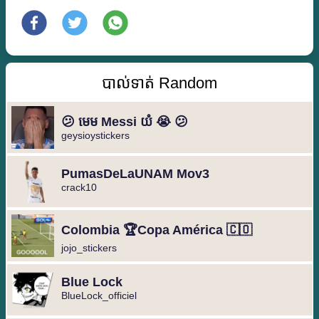
បាល់ទាត់ Random
😕 មេម​ Messi យំ 😭 😕
geysioystickers
️PumasDeLaUNAM Mov3
crack10 ️
Colombia 🏆Copa América 🇨🇴
jojo_stickers
Blue Lock
BlueLock_officiel