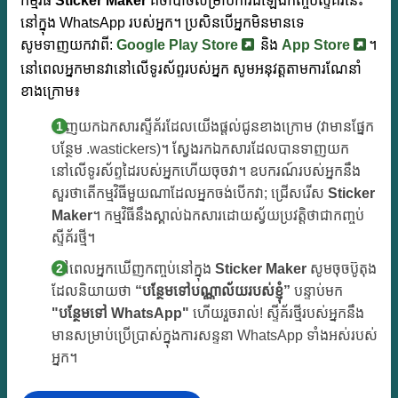
កម្មវិធី
Sticker Maker
គឺចាំបាច់សម្រាប់ការដំឡើងកញ្ចប់ស្ទីគ័រនេះ
នៅក្នុង WhatsApp របស់អ្នក។ ប្រសិនបើអ្នកមិនមានទេ
សូមទាញយកវាពី:
Google Play Store
និង
App Store
។
នៅពេលអ្នកមានវានៅលើទូរស័ព្ទរបស់អ្នក សូមអនុវត្តតាមការណែនាំ
ខាងក្រោម៖
ទាញយកឯកសារស្ទីគ័រដែលយើងផ្តល់ជូនខាងក្រោម (វាមានផ្នែក
បន្ថែម .wastickers)។ ស្វែងរកឯកសារដែលបានទាញយក
នៅលើទូរស័ព្ទដៃរបស់អ្នកហើយចុចវា។ ឧបករណ៍របស់អ្នកនឹង
សួរថាតើកម្មវិធីមួយណាដែលអ្នកចង់បើកវា; ជ្រើសរើស
Sticker
Maker
។ កម្មវិធីនឹងស្គាល់ឯកសារដោយស្វ័យប្រវត្តិថាជាកញ្ចប់
ស្ទីគ័រថ្មី។
នៅពេលអ្នកឃើញកញ្ចប់នៅក្នុង
Sticker Maker
សូមចុចប៊ូតុង
ដែលនិយាយថា
“បន្ថែមទៅបណ្ណាល័យរបស់ខ្ញុំ”
បន្ទាប់មក
"បន្ថែមទៅ WhatsApp"
ហើយរួចរាល់! ស្ទីគ័រថ្មីរបស់អ្នកនឹង
មានសម្រាប់ប្រើប្រាស់ក្នុងការសន្ទនា WhatsApp ទាំងអស់របស់
អ្នក។