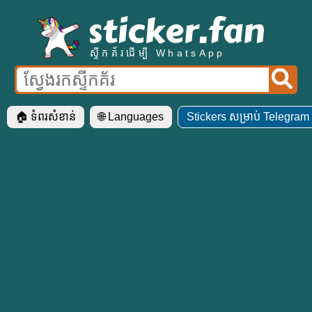
ស្ទីកគ័រដើម្បី WhatsApp
🏠 ទំ​ពរ​សំខាន់
🌐 Languages
Stickers សម្រាប់ Telegram