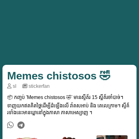
Memes chistosos 🤣
sl
─
stickerfan
📦 កញ្ចប់ 'Memes chistosos 🤣' មានស្ទីគ័រ 15 ស្តីគ័រចាំបាច់។
ទាញយកឥតគិតថ្លៃដើម្បីដំឡើងលើ វ៉ាតសអាប់ និង តេលេក្រាម។ ស្ទីគ័
រទាំងនេះមានឃ្លានៅក្នុងភាសា ភាសាអេស្បាញ ។