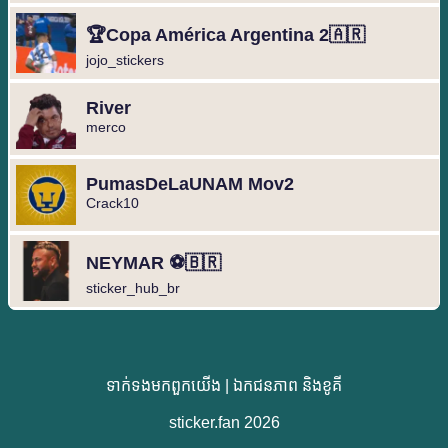
🏆Copa América Argentina 2🇦🇷
jojo_stickers
River
merco
️PumasDeLaUNAM Mov2
Crack10 ️
NEYMAR ⚽🇧🇷
sticker_hub_br
ទាក់ទង​មក​ពួក​យើង
|
ឯកជនភាព និងខូគី
sticker.fan 2026