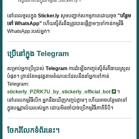
ស្វែងរកខាងក្នុងកម្មវិធី Sticker.ly។
នៅពេលចូលក្នុង
Sticker.ly
សូមបញ្ជាក់សកម្មភាពដោយចុច
"បន្ថែម
ទៅ WhatsApp"
ហើយស្ទីគ័រនឹងត្រូវបានផ្ញើភ្លាមៗទៅកាន់កម្មវិធី
WhatsApp របស់អ្នក។
ប្រើនៅក្នុង Telegram
សម្រាប់អ្នកប្រើប្រាស់
Telegram
ការដំឡើងកញ្ចប់ស្ទីគ័រគឺងាយស្រួល
បំផុត។ គ្រាន់តែអនុវត្តតាមតំណនេះដែលនឹងនាំអ្នកទៅកាន់
Telegram:
stickerly_PZRK7U_by_stickerly_official_bot
។
នៅពេលកម្មវិធីបើក អ្នកនឹងឃើញកញ្ចប់ភ្លាមៗ ហើយអាចបន្ថែមវាទៅ
ក្នុងបណ្ណាល័យរបស់អ្នក ដោយមិនចាំបាច់ប្រើកម្មវិធីភាគីទីបី។
ចែករំលែកទំព័រនេះ។