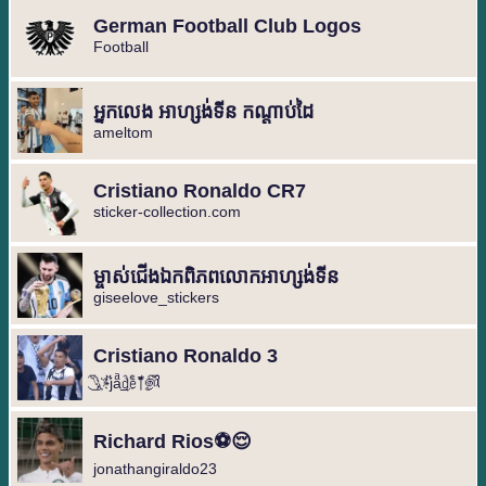
German Football Club Logos
Football
អ្នកលេង អាហ្សង់ទីន កណ្តាប់ដៃ
ameltom
Cristiano Ronaldo CR7
sticker-collection.com
ម្ចាស់ជើងឯកពិភពលោកអាហ្សង់ទីន
giseelove_stickers
Cristiano Ronaldo 3
𓆩ꦿꦼ҉ۿjⷨaͣ͢dᷣe᳟ͤ⤒ͩ෯ᤢ᭄᭄
Richard Rios⚽️😌
jonathangiraldo23