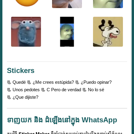
Stickers
📃 Quedé
📃 ¿Me crees estúpida?
📃 ¿Puedo opinar?
📃 Unos pedotes
📃 C Pero de verdad
📃 No lo sé
📃 ¿Que dijiste?
ទាញយក និង ដំឡើងនៅក្នុង WhatsApp