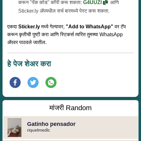
करून "पॅक कोड" कॉपी करू शकता:
G4UUZI
आणि
Sticker.ly ॲपमधील सर्च बारमध्ये पेस्ट करू शकता.
एकदा
Sticker.ly
मध्ये गेल्यावर,
"Add to WhatsApp"
वर टॅप
करून कृतीची पुष्टी करा आणि स्टिकर्स त्वरित तुमच्या WhatsApp
ॲपवर पाठवले जातील.
हे पेज शेअर करा
मांजरी Random
Gatinho pensador
riquelmedlc