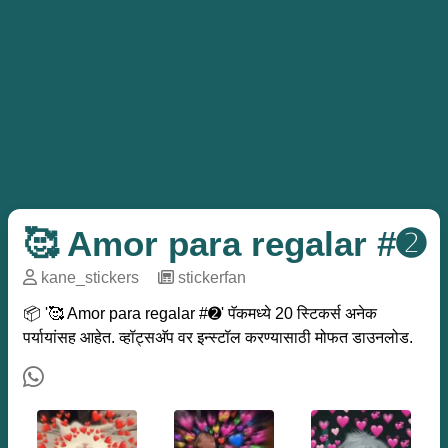
🥰 Amor para regalar #➋
kane_stickers
─
stickerfan
📦 '🥰 Amor para regalar #➋' पॅकमध्ये 20 स्टिकर्स अनेक
पर्यायांसह आहेत. व्हॉट्सअ‍ॅप वर इन्स्टॉल करण्यासाठी मोफत डाउनलोड.