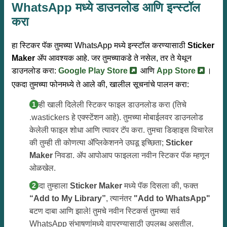
WhatsApp मध्ये डाउनलोड आणि इन्स्टॉल
करा
हा स्टिकर पॅक तुमच्या WhatsApp मध्ये इन्स्टॉल करण्यासाठी
Sticker
Maker
ॲप आवश्यक आहे. जर तुमच्याकडे ते नसेल, तर ते येथून
डाउनलोड करा:
Google Play Store
आणि
App Store
।
एकदा तुमच्या फोनमध्ये ते आले की, खालील सूचनांचे पालन करा:
आम्ही खाली दिलेली स्टिकर फाइल डाउनलोड करा (तिचे
.wastickers हे एक्स्टेंशन आहे). तुमच्या मोबाईलवर डाउनलोड
केलेली फाइल शोधा आणि त्यावर टॅप करा. तुमचा डिव्हाइस विचारेल
की तुम्ही ती कोणत्या ॲप्लिकेशनने उघडू इच्छिता;
Sticker
Maker
निवडा. ॲप आपोआप फाइलला नवीन स्टिकर पॅक म्हणून
ओळखेल.
एकदा तुम्हाला
Sticker Maker
मध्ये पॅक दिसला की, फक्त
“Add to My Library”
, त्यानंतर
"Add to WhatsApp"
बटण दाबा आणि झाले! तुमचे नवीन स्टिकर्स तुमच्या सर्व
WhatsApp संभाषणांमध्ये वापरण्यासाठी उपलब्ध असतील.