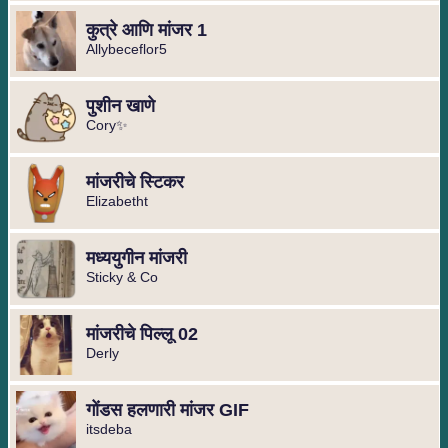
कुत्रे आणि मांजर 1
Allybeceflor5
पुशीन खाणे
Cory✨
मांजरीचे स्टिकर
Elizabetht
मध्ययुगीन मांजरी
Sticky & Co
मांजरीचे पिल्लू 02
Derly
गोंडस हलणारी मांजर GIF
itsdeba