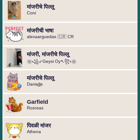
मांजरीचे पिल्लू
Coni
मांजरीची भाषा
alexaarguedas 🇨🇷 CR
मांजरी, मांजरीचे पिल्लू ️
❀꧁➶Geysi Oy➷꧂❀ ️
मांजरीचे पिल्लू
Danie͢͢͢lle️
Garfield
Rosreas
पिवळी मांजर
Athena