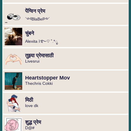
पेंग्विन प्रेम
༺BlaBel༻
चुंबने
Alexita ꒱࿐♡ ˚.*ೃ
तुझ्या प्रेमासाठी
Livesrui
Heartstopper Mov
Thechris Cokki
मिठी
love dk
शुद्ध प्रेम
D@#