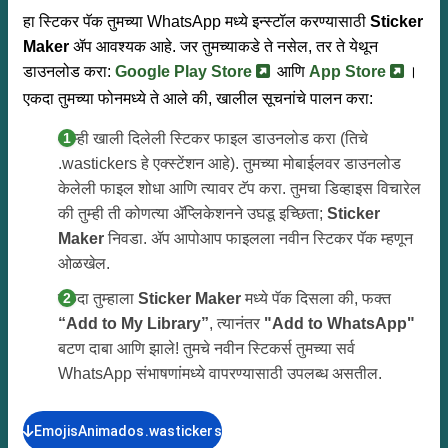
हा स्टिकर पॅक तुमच्या WhatsApp मध्ये इन्स्टॉल करण्यासाठी
Sticker
Maker
ॲप आवश्यक आहे. जर तुमच्याकडे ते नसेल, तर ते येथून
डाउनलोड करा:
Google Play Store
आणि
App Store
।
एकदा तुमच्या फोनमध्ये ते आले की, खालील सूचनांचे पालन करा:
आम्ही खाली दिलेली स्टिकर फाइल डाउनलोड करा (तिचे
.wastickers हे एक्स्टेंशन आहे). तुमच्या मोबाईलवर डाउनलोड
केलेली फाइल शोधा आणि त्यावर टॅप करा. तुमचा डिव्हाइस विचारेल
की तुम्ही ती कोणत्या ॲप्लिकेशनने उघडू इच्छिता;
Sticker
Maker
निवडा. ॲप आपोआप फाइलला नवीन स्टिकर पॅक म्हणून
ओळखेल.
एकदा तुम्हाला
Sticker Maker
मध्ये पॅक दिसला की, फक्त
“Add to My Library”
, त्यानंतर
"Add to WhatsApp"
बटण दाबा आणि झाले! तुमचे नवीन स्टिकर्स तुमच्या सर्व
WhatsApp संभाषणांमध्ये वापरण्यासाठी उपलब्ध असतील.
EmojisAnimados.wastickers