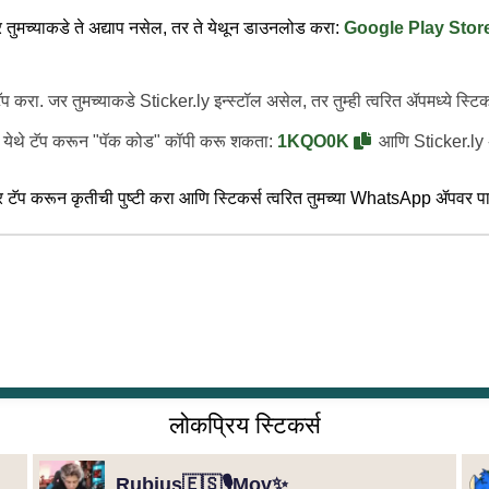
र तुमच्याकडे ते अद्याप नसेल, तर ते येथून डाउनलोड करा:
Google Play Stor
ॅप करा. जर तुमच्याकडे Sticker.ly इन्स्टॉल असेल, तर तुम्ही त्वरित ॲपमध्ये स्टिक
म्ही येथे टॅप करून "पॅक कोड" कॉपी करू शकता:
1KQO0K
आणि Sticker.ly ॲ
 टॅप करून कृतीची पुष्टी करा आणि स्टिकर्स त्वरित तुमच्या WhatsApp ॲपवर प
लोकप्रिय स्टिकर्स
Rubius🇪🇸🎙️Mov✨