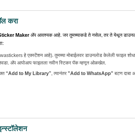
ॉल करा
Sticker Maker
ॲप आवश्यक आहे. जर तुमच्याकडे ते नसेल, तर ते येथून डाउ
ा:
stickers हे एक्स्टेंशन आहे). तुमच्या मोबाईलवर डाउनलोड केलेली फाइल शोधा आण
िवडा. ॲप आपोआप फाइलला नवीन स्टिकर पॅक म्हणून ओळखेल.
क्त
“Add to My Library”
, त्यानंतर
"Add to WhatsApp"
बटण दाबा आण
्स्टॉलेशन