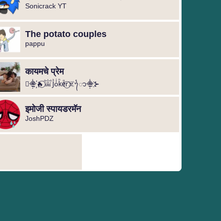
Sonicrack YT
The potato couples
pappu
कायमचे प्रेम
⊰⸎҉🔥⃝𓀬Jᷜoͥkᷠeᷚr⃝☠️ᭁ⸎҉⊱
इमोजी स्पायडरमॅन
JoshPDZ