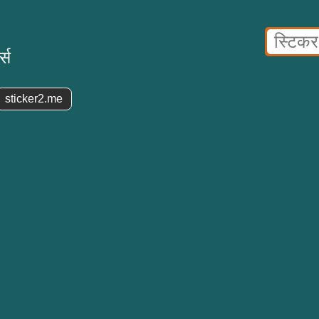
्स
sticker2.me