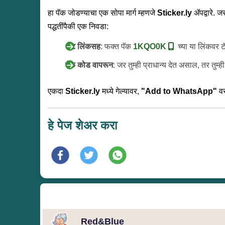
हा पॅक जोडण्याचा एक सोपा मार्ग म्हणजे
Sticker.ly
ॲपद्वारे. ज
पद्धतींपैकी एक निवडा:
थेट लिंकसह
: फक्त पॅक
1KQO0K
च्या या लिंकवर ट
पॅक कोड वापरून
: जर तुम्ही प्राधान्य देत असाल, तर तु
एकदा
Sticker.ly
मध्ये गेल्यावर,
"Add to WhatsApp"
वर
हे पेज शेअर करा
Red&Blue