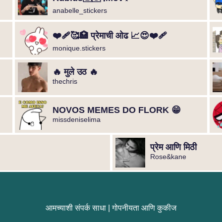
anabelle_stickers
❤️‍🩹🥰🏥 प्रेमाची ओढ 📈😍❤️‍🩹
monique.stickers
🔥 मुले उठ 🔥
thechris
NOVOS MEMES DO FLORK 😁
missdeniselima
प्रेम आणि मिठी
Rose&kane
आमच्याशी संपर्क साधा
|
गोपनीयता आणि कुकीज