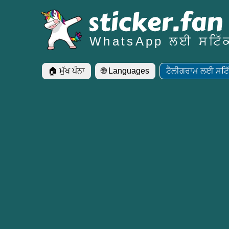
WhatsApp ਲਈ ਸਟਿੱ
🏠 ਮੁੱਖ ਪੰਨਾ
🌐 Languages
ਟੈਲੀਗਰਾਮ ਲਈ ਸਟਿ