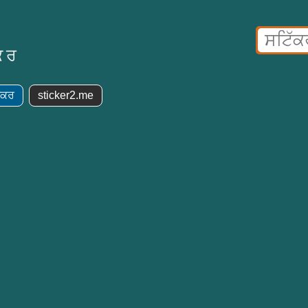
ਕਰ
ੱਕਰ
sticker2.me