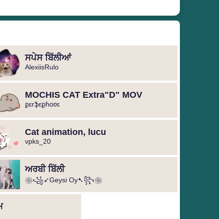
ਸਪੇਸ ਬਿੱਲੀਆਂ
AlexiisRulo
MOCHIS CAT Extra"D" MOV
քɛrֆɛքɦօռɛ
Cat animation, lucu
vpks_20
ਅਰਬੀ ਬਿੱਲੀ
❀꧁➶Geysi Oy➷꧂❀ ️
ਮ