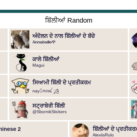
ਬਿੱਲੀਆਂ Random
ਅੰਦੋਲਨ ਦੇ ਨਾਲ ਬਿੱਲੀਆਂ ਦੇ ਬੱਚੇ
A̷n̷n̷a̷b̷e̷l̷l̷e̷🌹
ਕਾਲੇ ਬਿੱਲੀਆਂ
Magui
ਸਿਆਮੀ ਬਿੱਲੀ ਦੇ ਪ੍ਰਤੀਕਰਮ
nayටිꪀ᥆ꪡ ༘༊
ਸਟ੍ਰਾਬੇਰੀ ਬਿੱਲੀ
@SbornikStickers
hinese 2
ਬਿੱਲੀਆਂ ਦੇ ਪ੍ਰਤੀਕਰ
AlexiisRulo