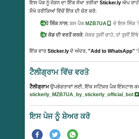
ਇਸ ਪੈਕ ਨੂੰ ਜੋੜਨ ਦਾ ਇੱਕ ਸੌਖਾ ਤਰੀਕਾ
Sticker.ly
ਐਪ ਰਾਹੀਂ
ਸੌਖੇ ਤਰੀਕਿਆਂ ਵਿੱਚੋਂ ਇੱਕ ਦੀ ਚੋਣ ਕਰੋ:
ਸਿੱਧੇ ਲਿੰਕ ਨਾਲ
: ਬਸ ਪੈਕ
MZB7UA
ਦੇ ਇਸ ਲਿੰਕ 'ਤ
ਪੈਕ ਕੋਡ ਦੀ ਵਰਤੋਂ ਕਰਕੇ
: ਜੇਕਰ ਤੁਸੀਂ ਚਾਹੋ, ਤਾਂ ਤੁਸੀਂ 
ਇੱਕ ਵਾਰ
Sticker.ly
ਦੇ ਅੰਦਰ,
"Add to WhatsApp"
‘
ਟੈਲੀਗ੍ਰਾਮ ਵਿੱਚ ਵਰਤੋ
ਟੈਲੀਗ੍ਰਾਮ
ਉਪਭੋਗਤਾਵਾਂ ਲਈ, ਇੱਕ ਸਟਿੱਕਰ ਪੈਕ ਇੰਸਟਾਲ ਕਰਨਾ
stickerly_MZB7UA_by_stickerly_official_bot
ਇਸ ਪੇਜ ਨੂੰ ਸ਼ੇਅਰ ਕਰੋ