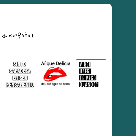
 ਮੁਫ਼ਤ ਡਾਊਨਲੋਡ।