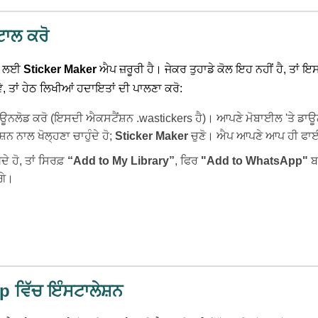
ਾਲ ਕਰੋ
ਰਨ ਲਈ
Sticker Maker
ਐਪ ਜ਼ਰੂਰੀ ਹੈ। ਜੇਕਰ ਤੁਹਾਡੇ ਕੋਲ ਇਹ ਨਹੀਂ ਹੈ, ਤਾਂ ਇਸ
ਾਵੇ, ਤਾਂ ਹੇਠ ਲਿਖੀਆਂ ਹਦਾਇਤਾਂ ਦੀ ਪਾਲਣਾ ਕਰੋ:
 ਡਾਊਨਲੋਡ ਕਰੋ (ਇਸਦੀ ਐਕਸਟੈਂਸ਼ਨ .wastickers ਹੈ)। ਆਪਣੇ ਮੋਬਾਈਲ 'ਤੇ ਡ
ਨ ਨਾਲ ਖੋਲ੍ਹਣਾ ਚਾਹੁੰਦੇ ਹੋ;
Sticker Maker
ਚੁਣੋ। ਐਪ ਆਪਣੇ ਆਪ ਹੀ ਫਾਈਲ 
ੇ ਹੋ, ਤਾਂ ਸਿਰਫ਼
“Add to My Library”
, ਫਿਰ
"Add to WhatsApp"
ਬਟ
ਗੇ।
p ਵਿੱਚ ਇੰਸਟਾਲੇਸ਼ਨ