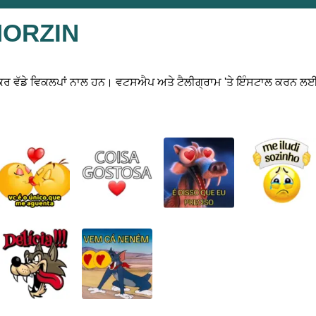
MORZIN
ਵੱਡੇ ਵਿਕਲਪਾਂ ਨਾਲ ਹਨ। ਵਟਸਐਪ ਅਤੇ ਟੈਲੀਗ੍ਰਾਮ 'ਤੇ ਇੰਸਟਾਲ ਕਰਨ ਲਈ