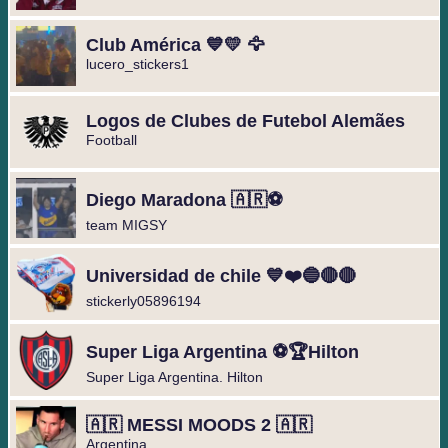
Club América 💙💛 🦅
lucero_stickers1
Logos de Clubes de Futebol Alemães
Football
Diego Maradona 🇦🇷⚽️
team MIGSY
Universidad de chile 💙❤️🔵🔴🔴
stickerly05896194
Super Liga Argentina ⚽🏆Hilton
Super Liga Argentina. Hilton
🇦🇷 MESSI MOODS 2 🇦🇷
Argentina