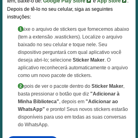
tem, baixe-o de:
Google Play Store
e
App Store
.
Depois de tê-lo no seu celular, siga as seguintes
instruções:
Baixe o arquivo de stickers que fornecemos abaixo
(tem a extensão .wastickers). Localize o arquivo
baixado no seu celular e toque nele. Seu
dispositivo perguntará com qual aplicativo você
deseja abri-lo; selecione
Sticker Maker
. O
aplicativo reconhecerá automaticamente o arquivo
como um novo pacote de stickers.
Depois de ver o pacote dentro do
Sticker Maker
,
basta pressionar o botão que diz
"Adicionar à
Minha Biblioteca"
, depois em
"Adicionar ao
WhatsApp"
e pronto! Seus novos stickers estarão
disponíveis para uso em todas as suas conversas
do WhatsApp.