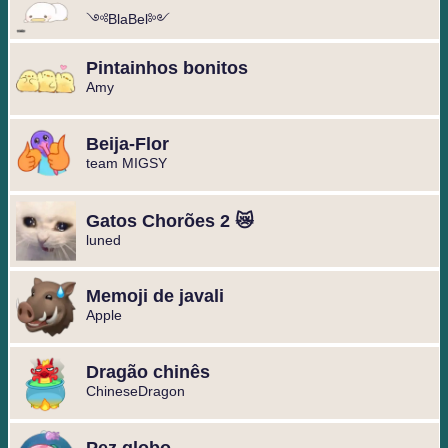
༺BlaBel༻
Pintainhos bonitos
Amy
Beija-Flor
team MIGSY
Gatos Chorões 2 😿
luned
Memoji de javali
Apple
Dragão chinês
ChineseDragon
Pez globo