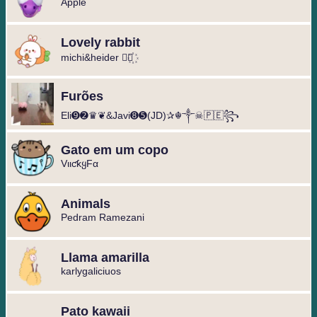
Apple
Lovely rabbit
michi&heider ⃘⃤꙰
Furões
Eli➒➋♛❦&Javi➑➎(JD)✰☬༒☠︎🇵🇪꧂
Gato em um copo
VιιƈƙყFα
Animals
Pedram Ramezani
Llama amarilla
karlygaliciuos
Pato kawaii