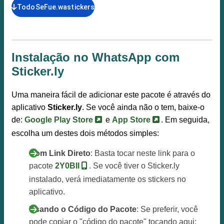
TodoSeFue.wastickers
Instalação no WhatsApp com
Sticker.ly
Uma maneira fácil de adicionar este pacote é através do
aplicativo
Sticker.ly
. Se você ainda não o tem, baixe-o
de:
Google Play Store
e
App Store
. Em seguida,
escolha um destes dois métodos simples:
Com Link Direto
: Basta tocar neste link para o
pacote
2Y0BII
. Se você tiver o Sticker.ly
instalado, verá imediatamente os stickers no
aplicativo.
Usando o Código do Pacote
: Se preferir, você
pode copiar o "código do pacote" tocando aqui: