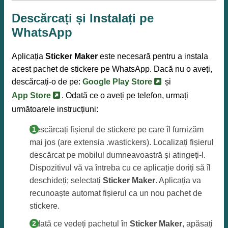
Descărcați și Instalați pe
WhatsApp
Aplicația
Sticker Maker
este necesară pentru a instala
acest pachet de stickere pe WhatsApp. Dacă nu o aveți,
descărcați-o de pe:
Google Play Store
și
App Store
. Odată ce o aveți pe telefon, urmați
următoarele instrucțiuni:
Descărcați fișierul de stickere pe care îl furnizăm
mai jos (are extensia .wastickers). Localizați fișierul
descărcat pe mobilul dumneavoastră și atingeți-l.
Dispozitivul vă va întreba cu ce aplicație doriți să îl
deschideți; selectați
Sticker Maker
. Aplicația va
recunoaște automat fișierul ca un nou pachet de
stickere.
Odată ce vedeți pachetul în
Sticker Maker
, apăsați