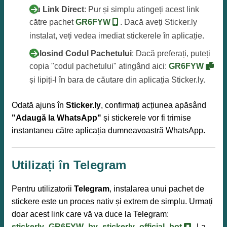
Cu Link Direct
: Pur și simplu atingeți acest link
către pachet
GR6FYW
. Dacă aveți Sticker.ly
instalat, veți vedea imediat stickerele în aplicație.
Folosind Codul Pachetului
: Dacă preferați, puteți
copia "codul pachetului" atingând aici:
GR6FYW
și lipiți-l în bara de căutare din aplicația Sticker.ly.
Odată ajuns în
Sticker.ly
, confirmați acțiunea apăsând
"Adaugă la WhatsApp"
și stickerele vor fi trimise
instantaneu către aplicația dumneavoastră WhatsApp.
Utilizați în Telegram
Pentru utilizatorii
Telegram
, instalarea unui pachet de
stickere este un proces nativ și extrem de simplu. Urmați
doar acest link care vă va duce la Telegram:
stickerly_GR6FYW_by_stickerly_official_bot
. La