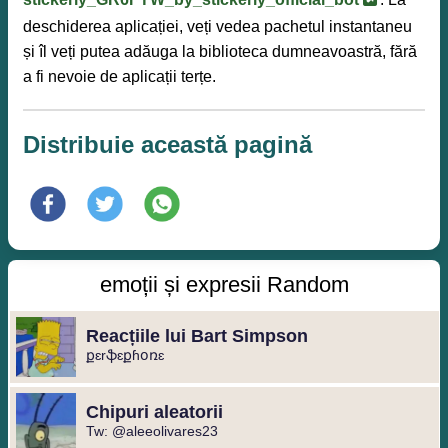
deschiderea aplicației, veți vedea pachetul instantaneu
și îl veți putea adăuga la biblioteca dumneavoastră, fără
a fi nevoie de aplicații terțe.
Distribuie această pagină
emoții și expresii Random
Reacțiile lui Bart Simpson
քɛrֆɛքɦօռɛ
Chipuri aleatorii
Tw: @aleeolivares23