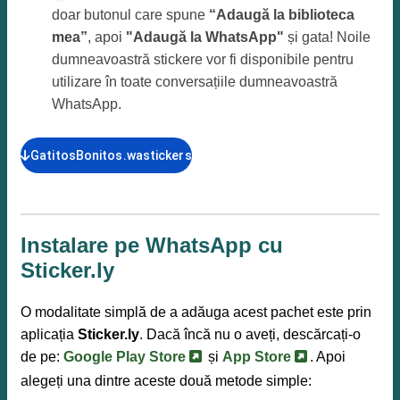
doar butonul care spune
“Adaugă la biblioteca
mea”
, apoi
"Adaugă la WhatsApp"
și gata! Noile
dumneavoastră stickere vor fi disponibile pentru
utilizare în toate conversațiile dumneavoastră
WhatsApp.
GatitosBonitos.wastickers
Instalare pe WhatsApp cu
Sticker.ly
O modalitate simplă de a adăuga acest pachet este prin
aplicația
Sticker.ly
. Dacă încă nu o aveți, descărcați-o
de pe:
Google Play Store
și
App Store
. Apoi
alegeți una dintre aceste două metode simple: