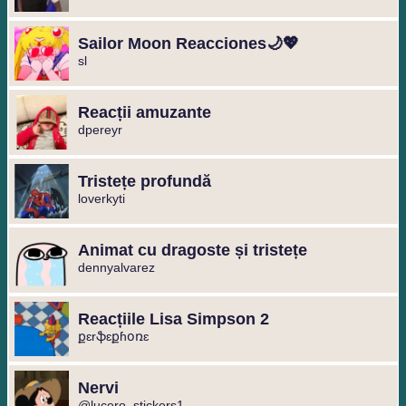
Sailor Moon Reacciones🌙💖
sl
Reacții amuzante
dpereyr
Tristețe profundă
loverkyti
Animat cu dragoste și tristețe
dennyalvarez
Reacțiile Lisa Simpson 2
քɛrֆɛքɦօռɛ
Nervi
@lucero_stickers1