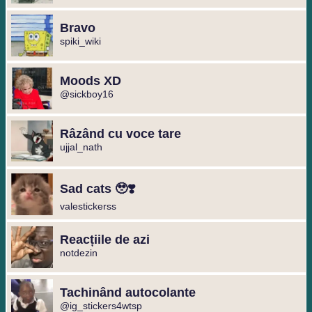
Bravo
spiki_wiki
Moods XD
@sickboy16
Râzând cu voce tare
ujjal_nath
Sad cats 🥹❣️
valestickerss
Reacțiile de azi
notdezin
Tachinând autocolante
@ig_stickers4wtsp