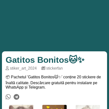
Gatitos Bonitos🐱✨
stiker_art_2024
─
stickerfan
📦 Pachetul 'Gatitos Bonitos🐱✨' conține 20 stickere de
înaltă calitate. Descărcare gratuită pentru instalare pe
WhatsApp și Telegram.