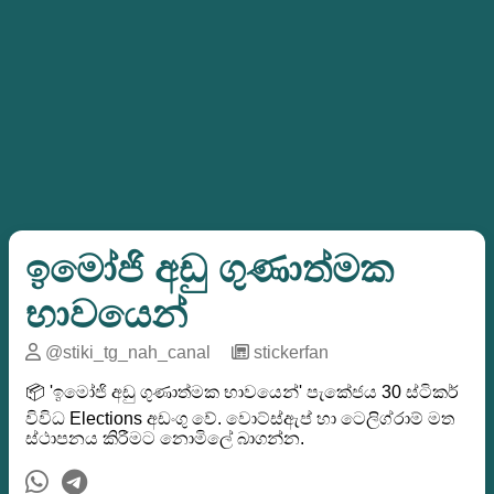
ඉමෝජි අඩු ගුණාත්මක
භාවයෙන්
@stiki_tg_nah_canal
─
stickerfan
📦 'ඉමෝජි අඩු ගුණාත්මක භාවයෙන්' පැකේජය 30 ස්ටිකර්
විවිධ Elections අඩංගු වේ. වොට්ස්ඇප් හා ටෙලිග්රාම් මත
ස්ථාපනය කිරීමට නොමිලේ බාගන්න.