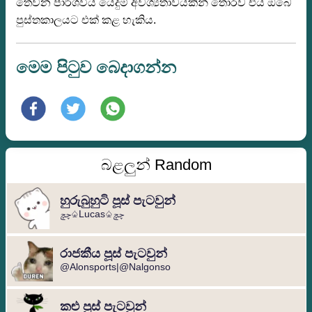
තෙවන පාර්ශවීය යෙදුම් අවශ්‍යතාවයකින් තොරව එය ඔබේ
පුස්තකාලයට එක් කළ හැකිය.
මෙම පිටුව බෙදාගන්න
බළලුන් Random
හුරුබුහුටි පූස් පැටවුන්
چچ♤Lucas♤چچ
රාජකීය පූස් පැටවුන්
@Alonsports|@Nalgonso
කළු පූස් පැටවුන්