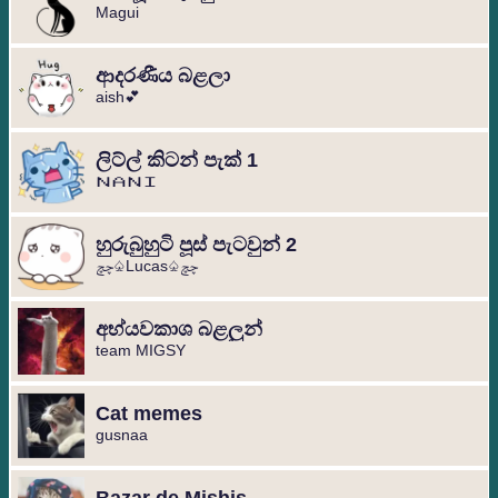
Magui
ආදරණීය බළලා
aish💕
ලිට්ල් කිටන් පැක් 1
ＮＡＮＩ
හුරුබුහුටි පූස් පැටවුන් 2
چچ♤Lucas♤چچ
අභ්යවකාශ බළලුන්
team MIGSY
Cat memes
gusnaa