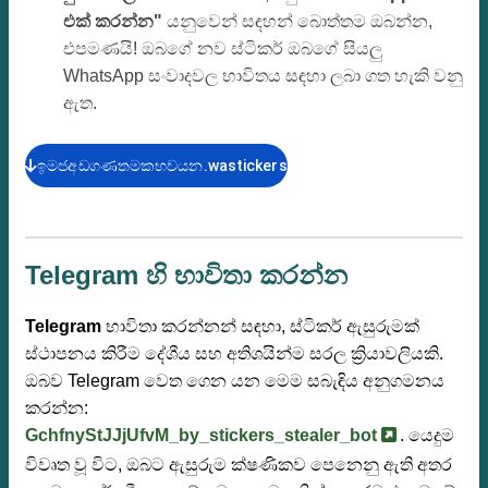
එක් කරන්න"
යනුවෙන් සඳහන් බොත්තම ඔබන්න,
එපමණයි! ඔබගේ නව ස්ටිකර් ඔබගේ සියලු
WhatsApp සංවාදවල භාවිතය සඳහා ලබා ගත හැකි වනු
ඇත.
ඉමජඅඩගණතමකභවයන.wastickers
Telegram හි භාවිතා කරන්න
Telegram
භාවිතා කරන්නන් සඳහා, ස්ටිකර් ඇසුරුමක්
ස්ථාපනය කිරීම දේශීය සහ අතිශයින්ම සරල ක්‍රියාවලියකි.
ඔබව Telegram වෙත ගෙන යන මෙම සබැඳිය අනුගමනය
කරන්න:
GchfnyStJJjUfvM_by_stickers_stealer_bot
. යෙදුම
විවෘත වූ විට, ඔබට ඇසුරුම ක්ෂණිකව පෙනෙනු ඇති අතර