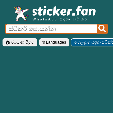
WhatsApp සඳහා ස්ටිකර්
🏠 ප්රධාන පිටුව
🌐 Languages
ටෙලිග්‍රාම් සඳහා ස්ටිකර