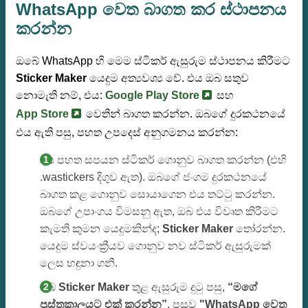
WhatsApp වෙත බාගත කර ස්ථාපනය
කරන්න
ඔබේ WhatsApp හි මෙම ස්ටිකර් ඇසුරුම ස්ථාපනය කිරීමට
Sticker Maker
යෙදුම අත්‍යවශ්‍ය වේ. එය ඔබ සතුව
නොමැති නම්, එය:
Google Play Store
සහ
App Store
වෙතින් බාගත කරන්න. ඔබගේ දුරකථනයේ
එය ඇති පසු, පහත උපදෙස් අනුගමනය කරන්න:
අප පහත සපයන ස්ටිකර් ගොනුව බාගත කරන්න (එහි
.wastickers දිගුව ඇත). ඔබගේ ජංගම දුරකථනයේ
බාගත කළ ගොනුව සොයාගෙන එය තට්ටු කරන්න.
ඔබගේ උපාංගය විමසනු ඇත, ඔබ එය විවෘත කිරීමට
කැමති කුමන යෙදුමකින්ද;
Sticker Maker
තෝරන්න.
යෙදුම ස්වයංක්‍රීයව ගොනුව නව ස්ටිකර් ඇසුරුමක්
ලෙස හඳුනා ගනී.
ඔබ
Sticker Maker
තුළ ඇසුරුම දුටු පසු,
“මගේ
පුස්තකාලයට එක් කරන්න”
, පසුව
"WhatsApp වෙත