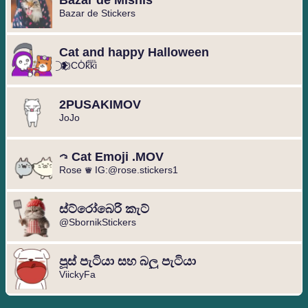
Bazar de Mishis
Bazar de Stickers
Cat and happy Halloween
⃝ ❥⃢⃟ COͥkͣkͫi
2PUSAKIMOV
JoJo
ᯏCat Emoji .MOV
Rose ♛ IG:@rose.stickers1
ස්ට්රෝබෙරි කැට්
@SbornikStickers
පූස් පැටියා සහ බලු පැටියා
ViickyFa