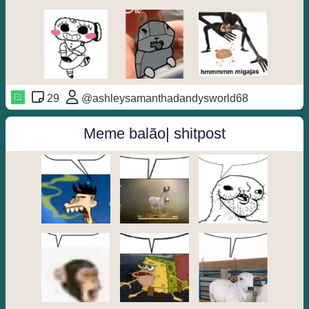
29
@ashleysamanthadandysworld68
Meme balão| shitpost