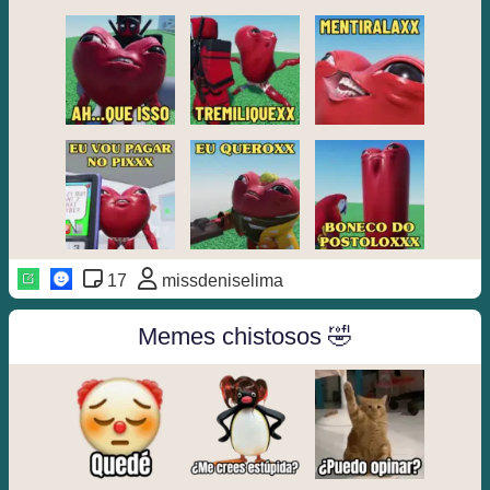
17
missdeniselima
Memes chistosos 🤣