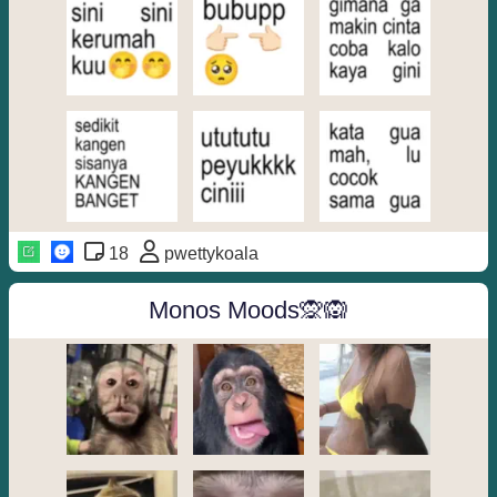
18
pwettykoala
Monos Moods🙊🙉