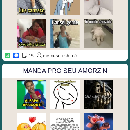
15
memescrush_ofc
MANDA PRO SEU AMORZIN