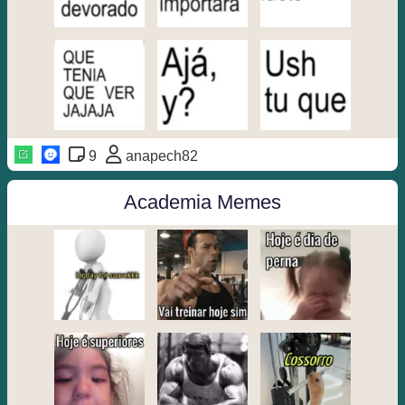
9
anapech82
Academia Memes