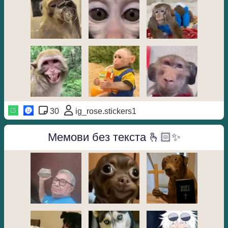
30
ig_rose.stickers1
Мемови без текста 🫰🏻✨