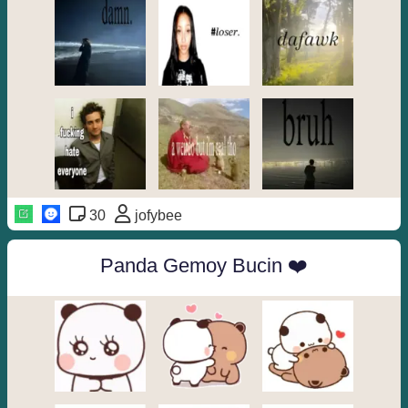
30
jofybee
Panda Gemoy Bucin ❤️