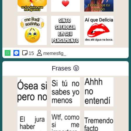
15
memesfig_
Frases 😝