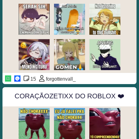
15
forgottenvall_
CORAÇÃOZETIXX DO ROBLOX ❤️