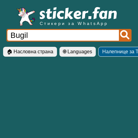
Стикери за WhatsApp
🏠 Насловна страна
🌐 Languages
Налепнице за 