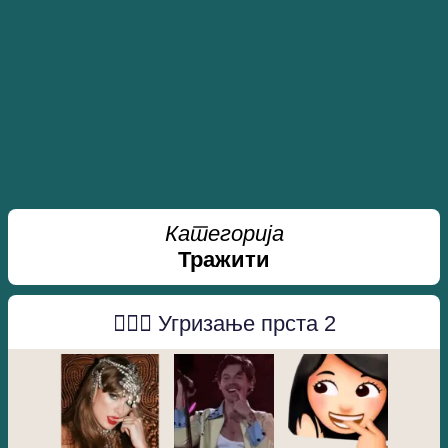
Категорија
Тражити
👉🏻👄 Угризање прста 2