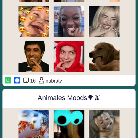
16
nabraty
Animales Moods🌳🫒