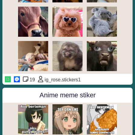
19
ig_rose.stickers1
Anime meme stiker