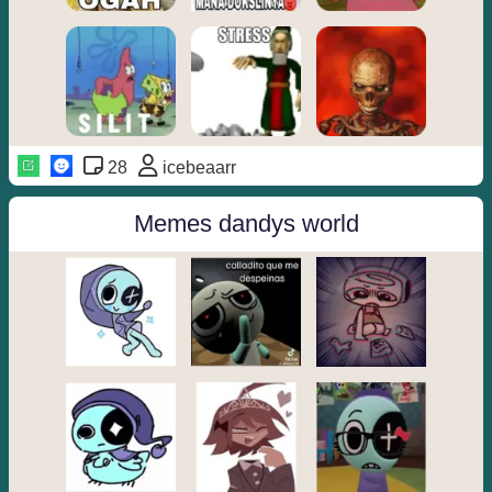
28
icebeaarr
Memes dandys world