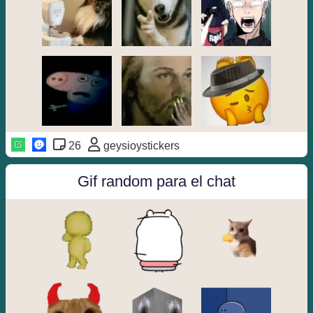
26
geysioystickers
Gif random para el chat