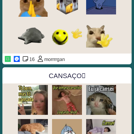
16
morrrrgan
CANSAÇO🫩