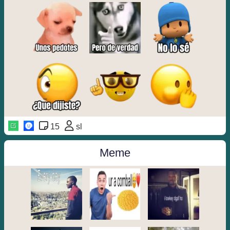
15
sl
Meme