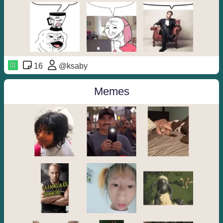
16
@ksaby
Memes