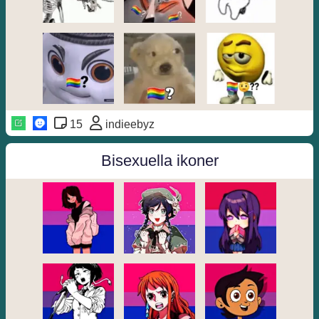
15
indieebyz
Bisexuella ikoner