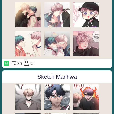
30
♡
Sketch Manhwa