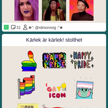
31
❀°: @rdmonroig :°❀
Kärlek är kärlek! stolthet