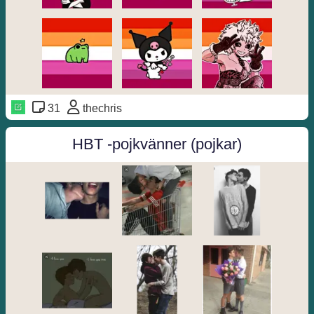
31
thechris
HBT -pojkvänner (pojkar)