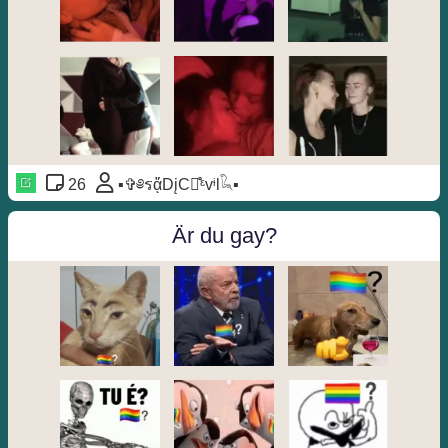
26
▪️✞︎༅รᾄDįCꪖ̊ᵋvᶤl𓆗▪️
Är du gay?