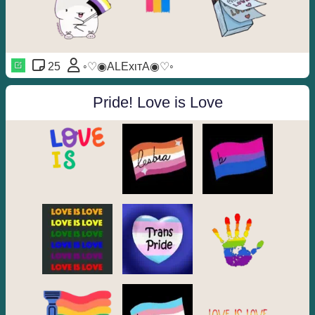
25
◦♡◉ALExιтA◉♡◦
Pride! Love is Love