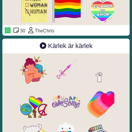
30
TheChris
Kärlek är kärlek