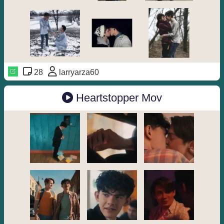
28
larryarza60
Heartstopper Mov