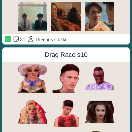
31
Thechris Cokki
Drag Race s10