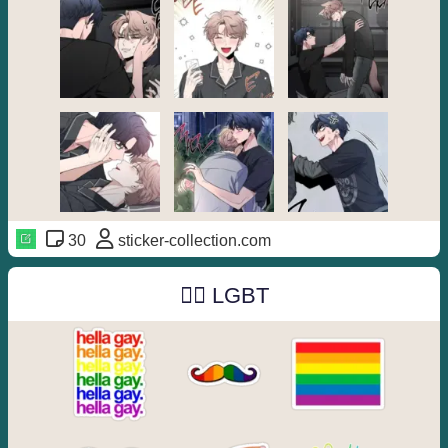
30
sticker-collection.com
🏳️‍🌈 LGBT