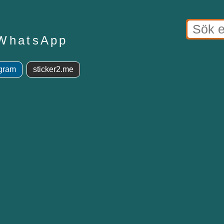
 WhatsApp
egram
sticker2.me