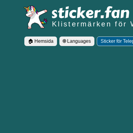
Klistermärken för
🏠 Hemsida
🌐 Languages
Sticker för Tel