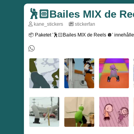
🕺🏻Bailes MIX de Re
kane_stickers
─
stickerfan
📦 Paketet '🕺🏻Bailes MIX de Reels 🪩' innehåller