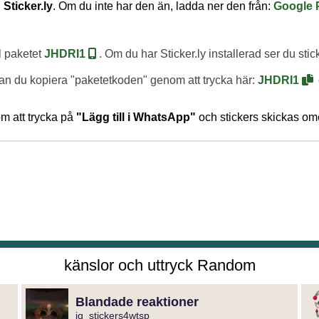
n
Sticker.ly
. Om du inte har den än, ladda ner den från:
Google 
ll paketet
JHDRI1
. Om du har Sticker.ly installerad ser du sti
kan du kopiera "paketetkoden" genom att trycka här:
JHDRI1
om att trycka på
"Lägg till i WhatsApp"
och stickers skickas ome
känslor och uttryck Random
Blandade reaktioner
ig_stickers4wtsp