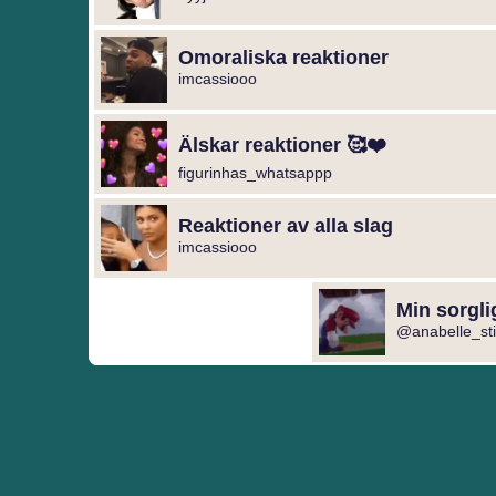
Omoraliska reaktioner
imcassiooo
Älskar reaktioner 🥰❤️
figurinhas_whatsappp
Reaktioner av alla slag
imcassiooo
Min sorgli
@anabelle_sti