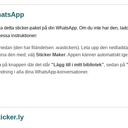
hatsApp
era detta sticker-paket på din WhatsApp. Om du inte har den, lad
dessa instruktioner:
r nedan (den har filändelsen .wastickers). Leta upp den nedladda
ppna den med; välj
Sticker Maker
. Appen känner automatiskt igen 
ra på knappen där det står
“Lägg till i mitt bibliotek”
, sedan på
ändning i alla dina WhatsApp-konversationer.
icker.ly