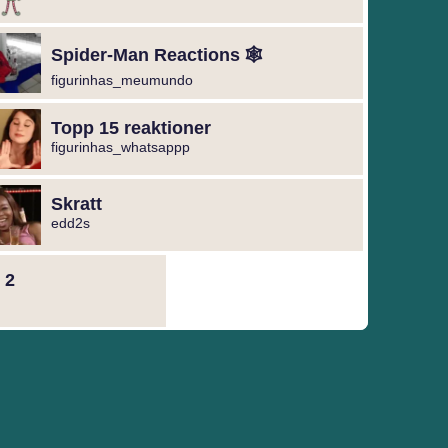
Spider-Man Reactions 🕸️
figurinhas_meumundo
Topp 15 reaktioner
figurinhas_whatsappp
Skratt
edd2s
 2