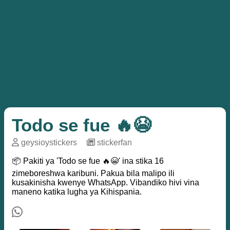
Todo se fue 🔥😭
geysioystickers
─
stickerfan
📦 Pakiti ya 'Todo se fue 🔥😭' ina stika 16
zimeboreshwa karibuni. Pakua bila malipo ili
kusakinisha kwenye WhatsApp. Vibandiko hivi vina
maneno katika lugha ya Kihispania.