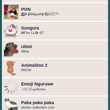
PON
🐺⃝⃒⃤⁩⁩✞☬Miguel☬✞⁨⁨⁨⃟⋮⃟🇦🇷™
Sungura
✿Flor LL✿~67
Ulimi
MiKe
Animalitos 2
PACHI
Emoji Nguruwe
.։։⃟։։⃟🧢Annec.
Paka paka paka
sticker-collection.com