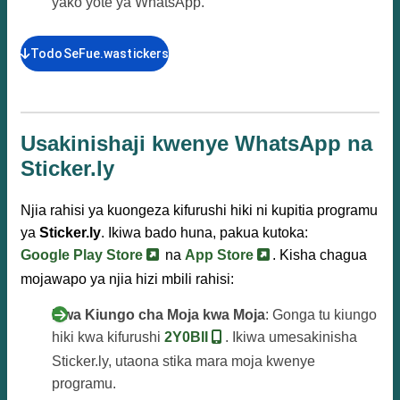
yako yote ya WhatsApp.
TodoSeFue.wastickers
Usakinishaji kwenye WhatsApp na
Sticker.ly
Njia rahisi ya kuongeza kifurushi hiki ni kupitia programu
ya
Sticker.ly
. Ikiwa bado huna, pakua kutoka:
Google Play Store
na
App Store
. Kisha chagua
mojawapo ya njia hizi mbili rahisi:
Kwa Kiungo cha Moja kwa Moja
: Gonga tu kiungo
hiki kwa kifurushi
2Y0BII
. Ikiwa umesakinisha
Sticker.ly, utaona stika mara moja kwenye
programu.