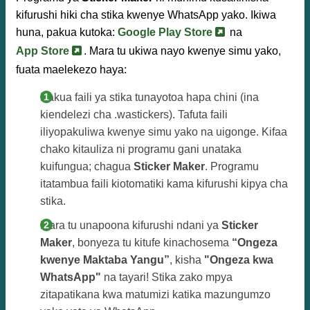
kifurushi hiki cha stika kwenye WhatsApp yako. Ikiwa
huna, pakua kutoka:
Google Play Store
na
App Store
. Mara tu ukiwa nayo kwenye simu yako,
fuata maelekezo haya:
Pakua faili ya stika tunayotoa hapa chini (ina
kiendelezi cha .wastickers). Tafuta faili
iliyopakuliwa kwenye simu yako na uigonge. Kifaa
chako kitauliza ni programu gani unataka
kuifungua; chagua
Sticker Maker
. Programu
itatambua faili kiotomatiki kama kifurushi kipya cha
stika.
Mara tu unapoona kifurushi ndani ya
Sticker
Maker
, bonyeza tu kitufe kinachosema
“Ongeza
kwenye Maktaba Yangu”
, kisha
"Ongeza kwa
WhatsApp"
na tayari! Stika zako mpya
zitapatikana kwa matumizi katika mazungumzo