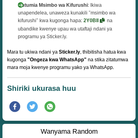
Kutumia Msimbo wa Kifurushi
: Ikiwa
unapendelea, unaweza kunakili "msimbo wa
kifurushi" kwa kugonga hapa:
2Y0BII
na
ubandike kwenye upau wa utaftaji ndani ya
programu ya Sticker.ly.
Mara tu ukiwa ndani ya
Sticker.ly
, thibitisha hatua kwa
kugonga
"Ongeza kwa WhatsApp"
na stika zitatumwa
mara moja kwenye programu yako ya WhatsApp.
Shiriki ukurasa huu
Wanyama Random