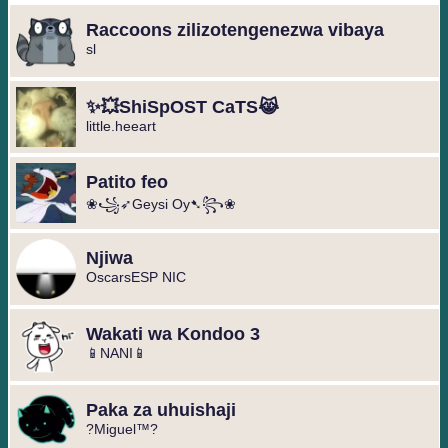
Raccoons zilizotengenezwa vibaya
sl
✨💥ShiSpOST CaTS😹
little.heeart
Patito feo
❀꧁➶Geysi Oy➷꧂❀️
Njiwa
OscarsESP NIC
Wakati wa Kondoo 3
📱NANI📱
Paka za uhuishaji
?Miguel™⁩?