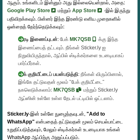
ஆகும். உங்களிடம் இன்னும் அது இல்லையென்றால், அதை:
Google Play Store
மற்றும்
App Store
-இல் இருந்து
பதிவிறக்கவும். பின்னர் இந்த இரண்டு எளிய முறைகளில்
ஒன்றைத் தேர்ந்தெடுக்கவும்:
நேரடி இணைப்புடன்
: பேக்
MK7QSB
க்கு இந்த
இணைப்பைத் தட்டவும். நீங்கள் Sticker.ly ஐ
நிறுவியிருந்தால், ஆப்பில் ஸ்டிக்கர்களை உடனடியாகப்
பார்ப்பீர்கள்.
பேக் குறியீட்டைப் பயன்படுத்தி
: நீங்கள் விரும்பினால்,
இங்கே தட்டுவதன் மூலம் "பேக் குறியீட்டை"
நகலெடுக்கலாம்:
MK7QSB
மற்றும் Sticker.ly
ஆப்ஸின் உள்ளே உள்ள தேடல் பட்டியில் ஒட்டலாம்.
Sticker.ly
-இன் உள்ளே நுழைந்தவுடன்,
"Add to
WhatsApp"
என்பதைத் தட்டுவதன் மூலம் செயல்பாட்டை
உறுதிப்படுத்தவும், மேலும் ஸ்டிக்கர்கள் உடனடியாக உங்கள்
WhatsApp ஆப்பிற்கு அனுப்பப்படும்.