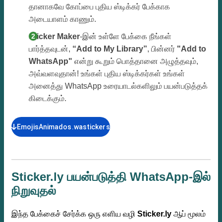
தானாகவே கோப்பை புதிய ஸ்டிக்கர் பேக்காக
அடையாளம் காணும்.
Sticker Maker
-இன் உள்ளே பேக்கை நீங்கள்
பார்த்தவுடன்,
“Add to My Library”
, பின்னர்
"Add to
WhatsApp"
என்று கூறும் பொத்தானை அழுத்தவும்,
அவ்வளவுதான்! உங்கள் புதிய ஸ்டிக்கர்கள் உங்கள்
அனைத்து WhatsApp உரையாடல்களிலும் பயன்படுத்தக்
கிடைக்கும்.
EmojisAnimados.wastickers
Sticker.ly பயன்படுத்தி WhatsApp-இல்
நிறுவுதல்
இந்த பேக்கைச் சேர்க்க ஒரு எளிய வழி
Sticker.ly
ஆப் மூலம்