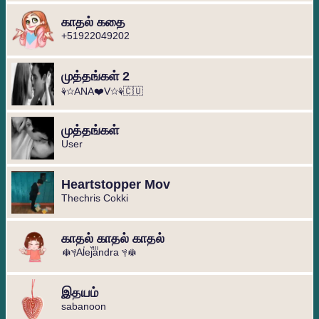
காதல் கதை
+51922049202
முத்தங்கள் 2
⚘☆ANA❤️V☆⚘🇨🇺
முத்தங்கள்
User
Heartstopper Mov
Thechris Cokki
காதல் காதல் காதல்
☬༆Alͥejͣaͫndra ༆☬⁩
இதயம்
sabanoon