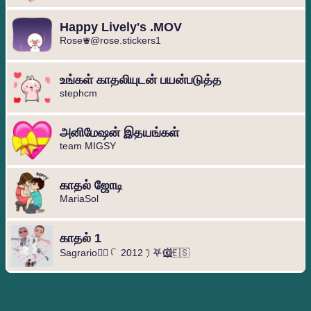
Happy Lively's .MOV
Rose♛@rose.stickers1
உங்கள் காதலியுடன் பயன்படுத்த
stephcm
அனிமேஷன் இதயங்கள்
team MIGSY
காதல் ஜோடி
MariaSol
காதல் 1
Sagrario🦹‍♀️ꪶ 2012ꫂ⛧ ◐⃢⃟꙰🇪🇸