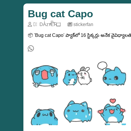
Bug cat Capo
️⃢⁞ ️ DAͥzтͣEͫRྃ ️⃢⁞ ️
─
stickerfan
📦 'Bug cat Capo' ప్యాక్‌లో 16 స్టిక్కర్లు అనేక వైవిధ్యా