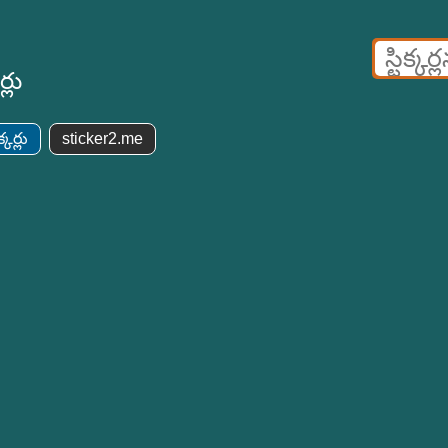
్లు
్కర్లు
sticker2.me