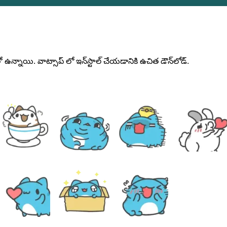
లతో ఉన్నాయి. వాట్సాప్ లో ఇన్‌స్టాల్ చేయడానికి ఉచిత డౌన్‌లోడ్.