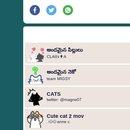
అందమైన పిల్లులు
CLA®️ℹ️✝️A
అందమైన నెకో
team MIGSY
CATS
twitter: @magne07
Cute cat 2 mov
.։։⃟։։⃟ anne c.