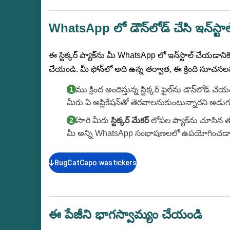
WhatsApp లో డౌన్‌లోడ్ చేసి ఇన్‌స్ట
ఈ స్టిక్కర్ ప్యాక్‌ను మీ WhatsApp లో ఇన్‌స్టాల్ చేయడానిక
చేయండి. మీ ఫోన్‌లో అది ఉన్న తర్వాత, ఈ క్రింది సూచన
మేము క్రింద అందిస్తున్న స్టిక్కర్ ఫైల్‌ను డౌన్‌లోడ్
మీరు ఏ అప్లికేషన్‌తో తెరవాలనుకుంటున్నారని అడు
ఒకసారి మీరు
స్టిక్కర్ మేకర్
లోపల ప్యాక్‌ను చూసిన త
మీ అన్ని WhatsApp సంభాషణలలో ఉపయోగించడా
BugCatCapo.wastickers
ఈ పేజీని భాగస్వామ్యం చేయండి