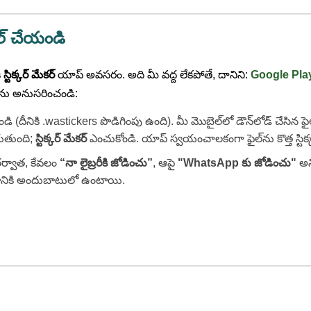
ాల్ చేయండి
ి
స్టిక్కర్ మేకర్
యాప్ అవసరం. అది మీ వద్ద లేకపోతే, దానిని:
Google Pla
లను అనుసరించండి:
 చేయండి (దీనికి .wastickers పొడిగింపు ఉంది). మీ మొబైల్‌లో డౌన్‌లోడ్ చేసిన
గుతుంది;
స్టిక్కర్ మేకర్
ఎంచుకోండి. యాప్ స్వయంచాలకంగా ఫైల్‌ను కొత్త స్టిక్కర్ ప
ర్వాత, కేవలం
“నా లైబ్రరీకి జోడించు”
, ఆపై
"WhatsApp కు జోడించు"
అని
నికి అందుబాటులో ఉంటాయి.