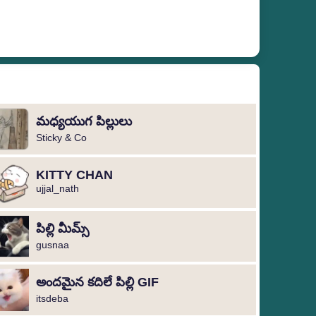
మధ్యయుగ పిల్లులు
Sticky & Co
KITTY CHAN
ujjal_nath
పిల్లి మీమ్స్
gusnaa
అందమైన కదిలే పిల్లి GIF
itsdeba