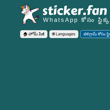
WhatsApp కోసం స్టిక్కర
🏠 హోమ్ పేజీ
🌐 Languages
టెలిగ్రామ్ కోసం స్టిక