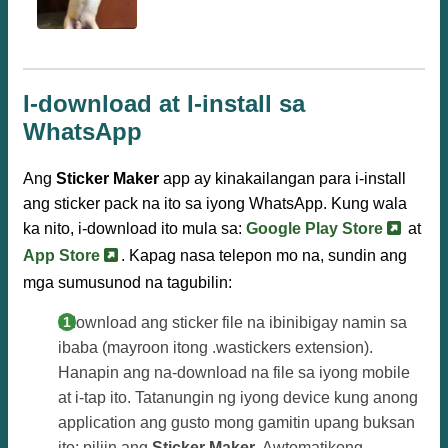
I-download at I-install sa
WhatsApp
Ang
Sticker Maker
app ay kinakailangan para i-install
ang sticker pack na ito sa iyong WhatsApp. Kung wala
ka nito, i-download ito mula sa:
Google Play Store
at
App Store
. Kapag nasa telepon mo na, sundin ang
mga sumusunod na tagubilin:
I-download ang sticker file na ibinibigay namin sa
ibaba (mayroon itong .wastickers extension).
Hanapin ang na-download na file sa iyong mobile
at i-tap ito. Tatanungin ng iyong device kung anong
application ang gusto mong gamitin upang buksan
ito; piliin ang
Sticker Maker
. Awtomatikong