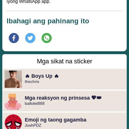
iyong WhatsApp app.
Ibahagi ang pahinang ito
Mga sikat na sticker
🔥 Boys Up 🔥
thechris
Mga reaksyon ng prinsesa 💖👑
ballolet888
Emoji ng taong gagamba
JoshPDZ