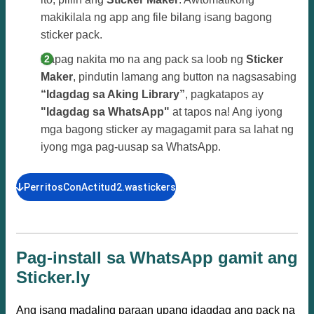
makikilala ng app ang file bilang isang bagong
sticker pack.
Kapag nakita mo na ang pack sa loob ng
Sticker
Maker
, pindutin lamang ang button na nagsasabing
“Idagdag sa Aking Library”
, pagkatapos ay
"Idagdag sa WhatsApp"
at tapos na! Ang iyong
mga bagong sticker ay magagamit para sa lahat ng
iyong mga pag-uusap sa WhatsApp.
PerritosConActitud2.wastickers
Pag-install sa WhatsApp gamit ang
Sticker.ly
Ang isang madaling paraan upang idagdag ang pack na