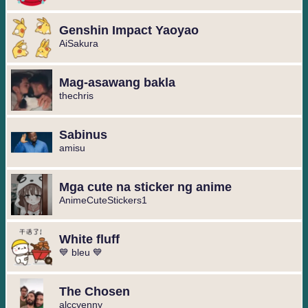
Genshin Impact Yaoyao
AiSakura
Mag-asawang bakla
thechris
Sabinus
amisu
Mga cute na sticker ng anime
AnimeCuteStickers1
White fluff
💙 bleu 💙
The Chosen
alccyenny