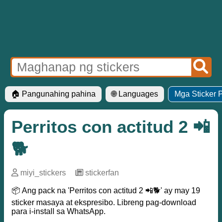
🏠 Pangunahing pahina
🌐 Languages
Mga Sticker 
Perritos con actitud 2 📲
🐕
miyi_stickers
─
stickerfan
📦 Ang pack na 'Perritos con actitud 2 📲🐕' ay may 19
sticker masaya at ekspresibo. Libreng pag-download
para i-install sa WhatsApp.