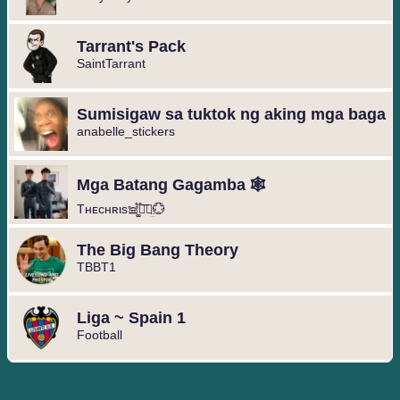
Tarrant's Pack
SaintTarrant
Sumisigaw sa tuktok ng aking mga baga
anabelle_stickers
Mga Batang Gagamba 🕸️
Tнᴇcнʀιs𖠌͚֟፝͞⚣︎̤̫💮
The Big Bang Theory
TBBT1
Liga ~ Spain 1
Football