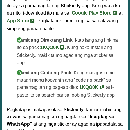
ito ay sa pamamagitan ng
Sticker.ly
app. Kung wala ka
pa nito, i-download ito mula sa:
Google Play Store
at
App Store
. Pagkatapos, pumili ng isa sa dalawang
simpleng paraan na ito:
Gamit ang Direktang Link
: I-tap lang ang link na
ito sa pack
1KQO0K
. Kung naka-install ang
Sticker.ly, makikita mo agad ang mga sticker sa
app.
Gamit ang Code ng Pack
: Kung mas gusto mo,
maaari mong kopyahin ang "code ng pack" sa
pamamagitan ng pag-tap dito:
1KQO0K
at i-
paste ito sa search bar sa loob ng Sticker.ly app.
Pagkatapos makapasok sa
Sticker.ly
, kumpirmahin ang
aksyon sa pamamagitan ng pag-tap sa
"Idagdag sa
WhatsApp"
at ang mga sticker ay agad na ipapadala sa