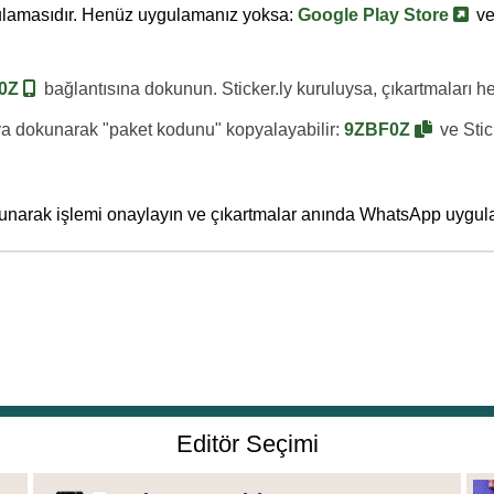
lamasıdır. Henüz uygulamanız yoksa:
Google Play Store
v
0Z
bağlantısına dokunun. Sticker.ly kuruluysa, çıkartmaları
aya dokunarak "paket kodunu" kopyalayabilir:
9ZBF0Z
ve Sti
unarak işlemi onaylayın ve çıkartmalar anında WhatsApp uygula
Editör Seçimi