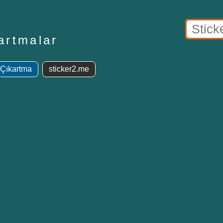
artmalar
 Çıkartma
sticker2.me