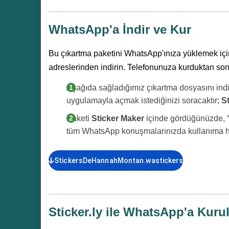
WhatsApp'a İndir ve Kur
Bu çıkartma paketini WhatsApp'ınıza yüklemek iç
adreslerinden indirin. Telefonunuza kurduktan sonra
Aşağıda sağladığımız çıkartma dosyasını indir
uygulamayla açmak istediğinizi soracaktır;
S
Paketi
Sticker Maker
içinde gördüğünüzde,
tüm WhatsApp konuşmalarınızda kullanıma haz
StickersDeHannahMontan.wastickers
Sticker.ly ile WhatsApp'a Kur