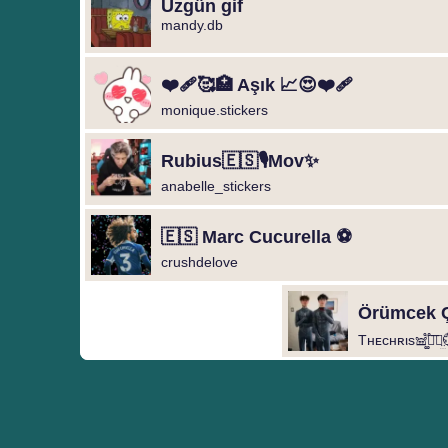
Üzgün gif
mandy.db
❤️‍🩹🥰🏥 Aşık 📈😍❤️‍🩹
monique.stickers
Rubius🇪🇸🎙️Mov✨
anabelle_stickers
🇪🇸 Marc Cucurella ⚽️
crushdelove
Örümcek Ç
Tнᴇcнʀιs𖠌͚֟፝͞⚣︎̤̫