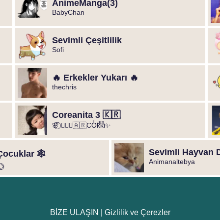
️AnimeManga️(3)
BabyChan
Sevimli Çeşitlilik
Sofi
🔥 Erkekler Yukarı 🔥
thechris
Coreanita 3 🇰🇷
🌸⃝ ❥⃢⃟🇦🇷COͥkͣkͫi✨
Sevimli Hayvan 
ocuklar 🕸️
Animanaltebya
💮
BİZE ULAŞIN
|
Gizlilik ve Çerezler