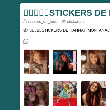
❤️‍🔥💁🏼‍♀️STICKERS D
stickers_de_luuu
─
stickerfan
📦 '❤️‍🔥💁🏼‍♀️STICKERS DE HANNAH MONTANA💁🏻‍♀️❤