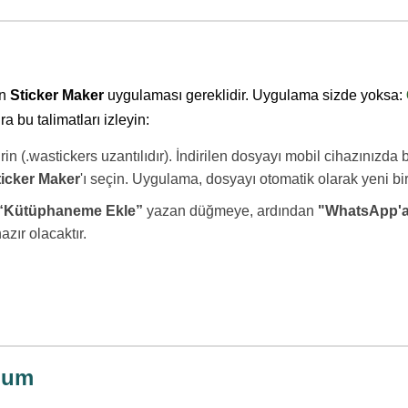
in
Sticker Maker
uygulaması gereklidir. Uygulama sizde yoksa:
 bu talimatları izleyin:
in (.wastickers uzantılıdır). İndirilen dosyayı mobil cihazınızd
ticker Maker
'ı seçin. Uygulama, dosyayı otomatik olarak yeni bir
“Kütüphaneme Ekle”
yazan düğmeye, ardından
"WhatsApp'a
ır olacaktır.
ulum