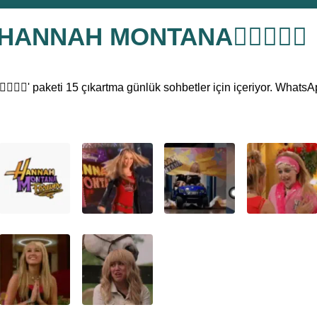
E HANNAH MONTANA💁🏻‍♀️❤️‍🔥
️‍🔥' paketi 15 çıkartma günlük sohbetler için içeriyor. WhatsAp