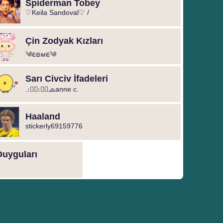
Spiderman Tobey
♡Keila Sandoval♡ /
Çin Zodyak Kızları
༄︎︎ᰀຣᴍᰀ︎︎༄
Sarı Civciv İfadeleri
.։։⃟։։⃟🧢anne c.
Haaland
stickerly69159776
Duyguları