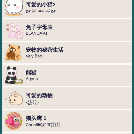
可爱的小猫2
چچ♤Lucas♤چچ
兔子字母表
BLANCA AT
宠物的秘密生活
Valy Boo
熊猫
Arjona
可爱的动物
꧁️꧂
猫头鹰 1
Carla🐘💞◐⃢⃟꙰🇵🇪