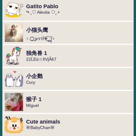
Gatito Pablo
*•.¸♡ Alexita ♡¸.•
小猫头鹰
⍣ ુ⃢⃝ ʝεรรıᷓ❉͜͡⁣ ᭄࿆⍣
独角兽 1
22ĹEάㄖlIVĮÃ67
小企鹅
Cory
猴子 1
Miguel ️
Cute animals
🌸BabyChan🌸