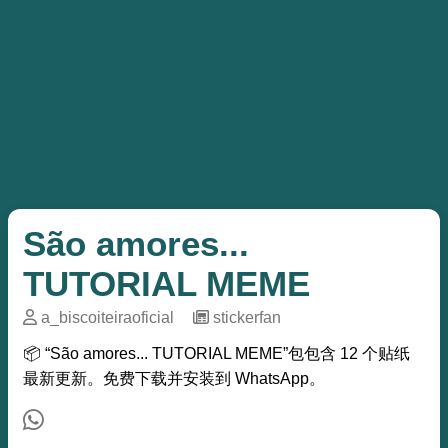
São amores...
TUTORIAL MEME
a_biscoiteiraoficial
─
stickerfan
📦 “São amores... TUTORIAL MEME”包包含 12 个贴纸
最新更新。免费下载并安装到 WhatsApp。