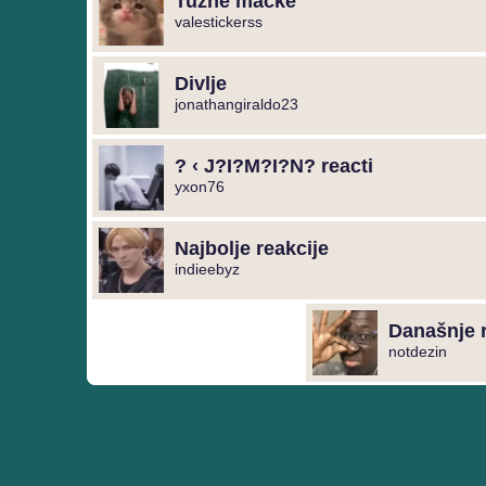
Tužne mačke
valestickerss
Divlje
jonathangiraldo23
? ‹ J?I?M?I?N? reacti
yxon76
Najbolje reakcije
indieebyz
Današnje r
notdezin