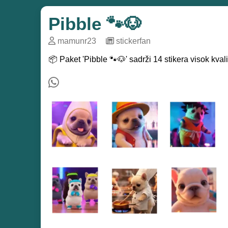
Pibble 🐾🐶
mamunr23
─
stickerfan
📦 Paket 'Pibble 🐾🐶' sadrži 14 stikera visok kva