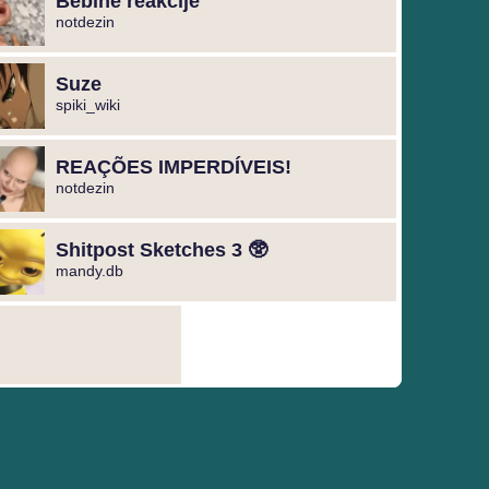
Bebine reakcije
notdezin
Suze
spiki_wiki
REAÇÕES IMPERDÍVEIS!
notdezin
Shitpost Sketches 3 🥸
mandy.db