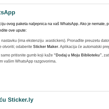
atsApp
ciju ovog paketa naljepnica na vaš WhatsApp. Ako je nemate, p
jedite ove upute:
nastavku (ima ekstenziju .wastickers). Pronađite preuzetu dato
e otvoriti; odaberite
Sticker Maker
. Aplikacija će automatski pr
, samo pritisnite gumb koji kaže
“Dodaj u Moju Biblioteku”
, za
svim vašim WhatsApp razgovorima.
u Sticker.ly