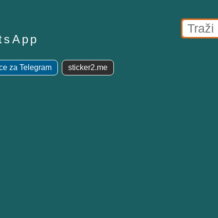
tsApp
ce za Telegram
sticker2.me