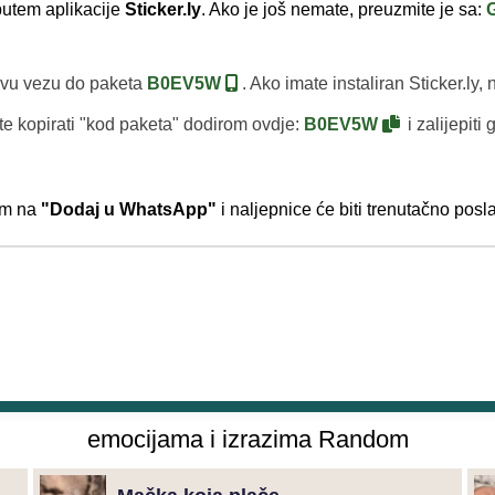
putem aplikacije
Sticker.ly
. Ako je još nemate, preuzmite je sa:
ovu vezu do paketa
B0EV5W
. Ako imate instaliran Sticker.ly,
ete kopirati "kod paketa" dodirom ovdje:
B0EV5W
i zalijepiti
rom na
"Dodaj u WhatsApp"
i naljepnice će biti trenutačno pos
emocijama i izrazima Random