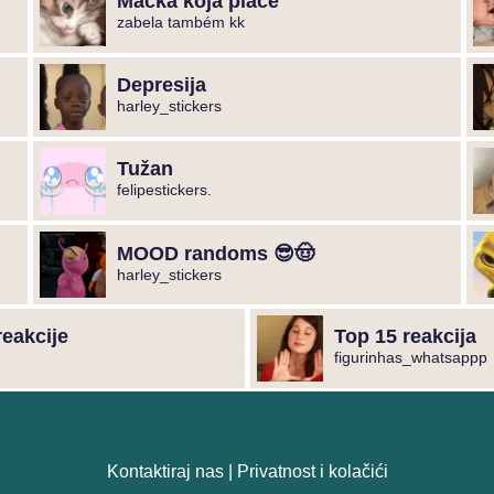
Mačka koja plače
zabela também kk
Depresija
harley_stickers
Tužan
felipestickers.
MOOD randoms 😎🤠
harley_stickers
eakcije
Top 15 reakcija
figurinhas_whatsappp
Kontaktiraj nas
|
Privatnost i kolačići