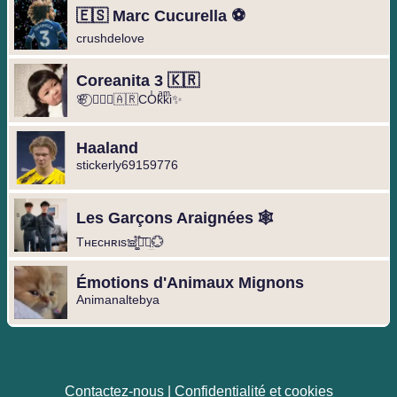
🇪🇸 Marc Cucurella ⚽️
crushdelove
Coreanita 3 🇰🇷
🌸⃝ ❥⃢⃟🇦🇷COͥkͣkͫi✨
Haaland
stickerly69159776
Les Garçons Araignées 🕸️
Tнᴇcнʀιs𖠌͚֟፝͞⚣︎̤̫💮
Émotions d'Animaux Mignons
Animanaltebya
Contactez-nous
|
Confidentialité et cookies