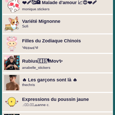
❤️‍🩹🥰🏥 Malade d'amour 📈😍❤️‍🩹
monique.stickers
Variété Mignonne
Sofi
Filles du Zodiaque Chinois
༄︎︎ᰀຣᴍᰀ︎︎༄
Rubius🇪🇸🎙️Mov✨
anabelle_stickers
🔥 Les garçons sont là 🔥
thechris
Expressions du poussin jaune
.։։⃟։։⃟🧢anne c.