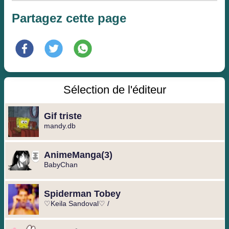
Partagez cette page
Sélection de l'éditeur
Gif triste
mandy.db
️AnimeManga️(3)
BabyChan
Spiderman Tobey
♡Keila Sandoval♡ /