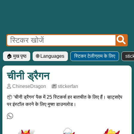
🏠 मुख पृष्ठ
🌐 Languages
स्टिकर टेलीग्राम के लिए
sti
चीनी ड्रैगन
ChineseDragon
─
stickerfan
📦 'चीनी ड्रैगन' पैक में 25 स्टिकर्स हर बातचीत के लिए हैं। व्हाट्सऐप
पर इंस्टॉल करने के लिए मुफ्त डाउनलोड।