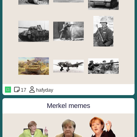
17
hafyday
Merkel memes