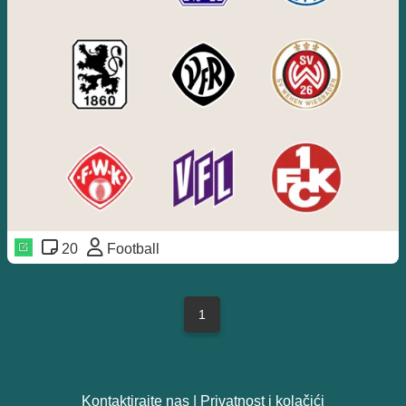
20
Football
1
Kontaktirajte nas
|
Privatnost i kolačići