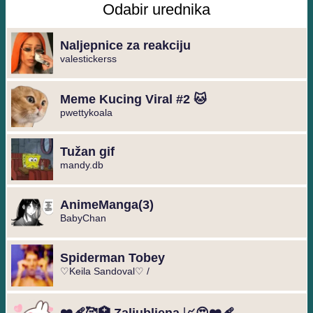
Odabir urednika
Naljepnice za reakciju
valestickerss
Meme Kucing Viral #2 🐱
pwettykoala
Tužan gif
mandy.db
️AnimeManga️(3)
BabyChan
Spiderman Tobey
♡Keila Sandoval♡ /