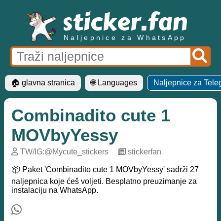
Naljepnice za WhatsApp
🏠 glavna stranica
🌐 Languages
Naljepnice za Tel
Combinadito cute 1
MOVbyYessy
TW/IG:@Mycute_stickers
─
stickerfan
📦 Paket 'Combinadito cute 1 MOVbyYessy' sadrži 27
naljepnica koje ćeš voljeti. Besplatno preuzimanje za
instalaciju na WhatsApp.