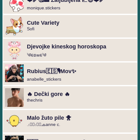
❤️‍🩹🥰🏥 Zaljubljena 📈😍❤️‍🩹
monique.stickers
Cute Variety
Sofi
Djevojke kineskog horoskopa
༄︎︎ᰀຣᴍᰀ︎︎༄
Rubius🇪🇸🎙️Mov✨
anabelle_stickers
🔥 Dečki gore 🔥
thechris
Malo žuto pile 🐥
.։։⃟։։⃟🧢anne c.