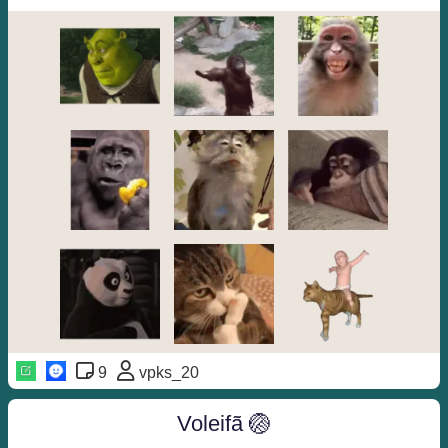
9
vpks_20
Voleifã 🏐