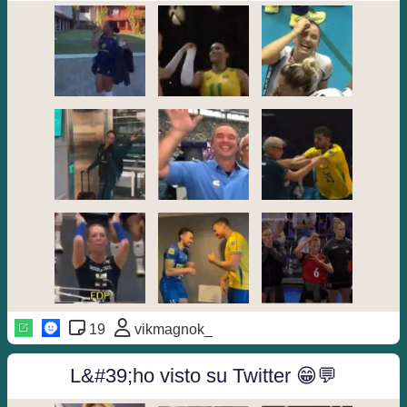
19
vikmagnok_
L&#39;ho visto su Twitter 😁💬