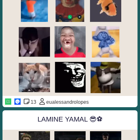
13
eualessandrolopes
LAMINE YAMAL 😎⚽