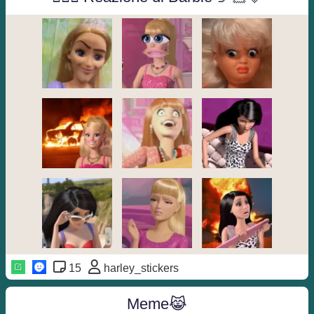
15
harley_stickers
Meme😹