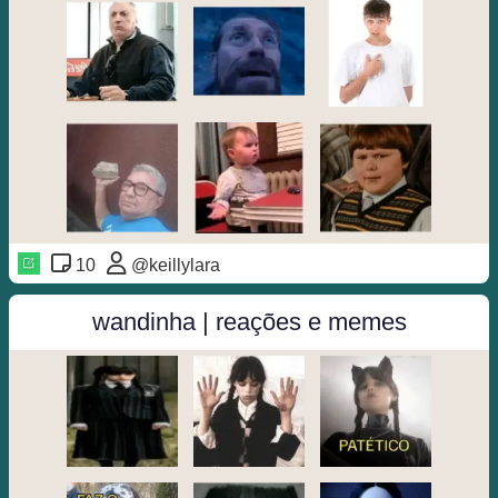
10
@keillylara
wandinha | reações e memes