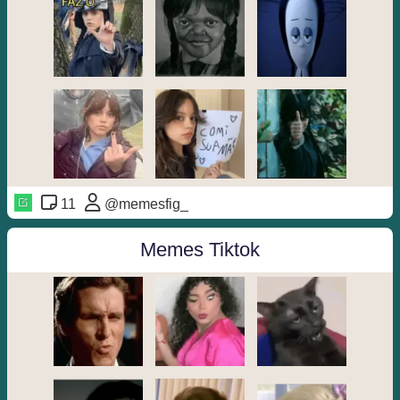
11
@memesfig_
Memes Tiktok