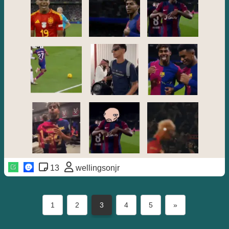
13
wellingsonjr
1
2
3
4
5
»