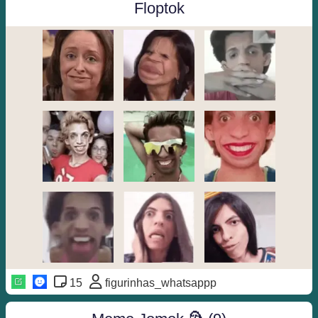
Floptok
15
figurinhas_whatsappp