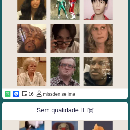
16
missdeniselima
Sem qualidade 😶‍🌫️☠️