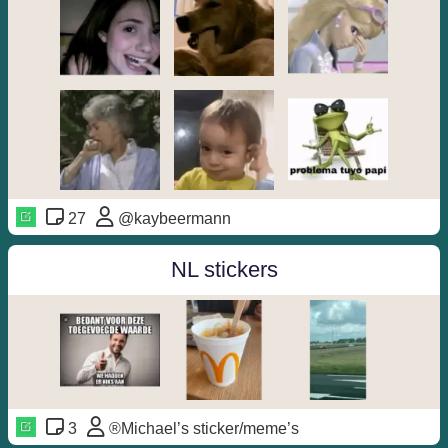
27
@kaybeermann
NL stickers
3
®️Michael’s sticker/meme’s