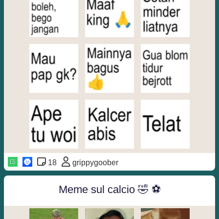
18
grippygoober
Meme sul calcio 🤣 ⚽️