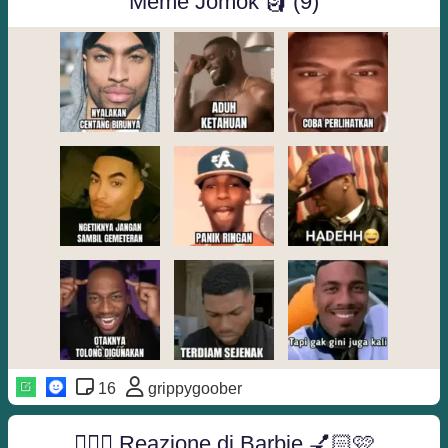
Meme Jomok 🗿 (9)
16
grippygoober
💁🏼‍♀️ Reazione di Barbie 💅🏻🩷