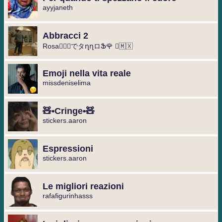
ayyjaneth
Abbracci 2
Rosa🧘🏻‍♀️でタղղロՖ🌹 ⃢🇲🇽
Emoji nella vita reale
missdeniselima
🧸•Cringe•🧸
stickers.aaron
Espressioni
stickers.aaron
Le migliori reazioni
rafafigurinhasss