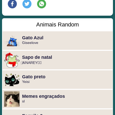
Animais Random
Gato Azul
Giseelove
Sapo de natal
️҉AINAREY♛⃞
Gato preto
Yeisi
Memes engraçados
sl