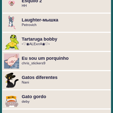
Esquilo 2
HH
Laughter-мышка
Petrovich
Tartaruga bobby
◦♡◉ALExιтA◉♡◦
Eu sou um porquinho
chris_stickers9
Gatos diferentes
Nani
Gato gordo
deby