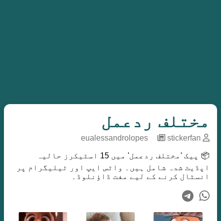
مختلف ردعمل
eualessandrolopes
─
stickerfan
📦 پیک 'مختلف ردعمل' میں 15 اسٹیکرز حالیہ
اپڈیٹ شدہ شامل ہیں۔ واٹس ایپ اور ٹیلیگرام پر
انسٹال کرنے کے لیے مفت ڈاؤنلوڈ۔