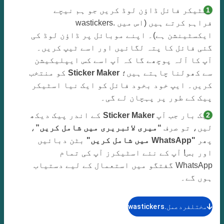
اسٹیکر فائل ڈاؤن لوڈ کریں جو ہم نیچے
فراہم کرتے ہیں (اس میں .wastickers
ایکسٹینشن ہے)۔ اپنے موبائل پر ڈاؤن لوڈ کی
گئی فائل کا پتہ لگائیں اور اسے ٹیپ کریں۔
آپ کا آلہ پوچھے گا کہ آپ اسے کس ایپلیکیشن
سے کھولنا چاہتے ہیں؛
Sticker Maker
کو منتخب
کریں۔ ایپ خود بخود فائل کو ایک نیا اسٹیکر
پیک کے طور پر پہچان لے گی۔
ایک بار جب آپ
Sticker Maker
کے اندر پیک دیکھ
لیں، تو صرف
“میری لائبریری میں شامل کریں”
،
پھر
"WhatsApp میں شامل کریں"
بٹن دبائیں
اور بس! آپ کے نئے اسٹیکرز آپ کی تمام
WhatsApp گفتگو میں استعمال کے لیے دستیاب
ہوں گے۔
مختلفردعمل.wastickers