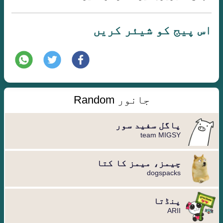
اس پیج کو شیئر کریں
جانور Random
پاگل سفید سور
team MIGSY
چیمز، میمز کا کتا
dogspacks
پنڈتا
ARII