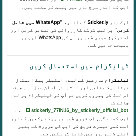
ایپ کے اندر سرچ بار میں پیسٹ کر سکتے ہیں۔
ایک بار
Sticker.ly
کے اندر،
"WhatsApp میں شامل
کریں"
پر ٹیپ کرکے کارروائی کی تصدیق کریں اور
اسٹیکرز فوری طور پر آپ کی WhatsApp ایپ پر
بھیجے جائیں گے۔
ٹیلیگرام میں استعمال کریں
ٹیلیگرام
صارفین کے لیے، اسٹیکر پیک انسٹال
کرنا ایک مقامی اور انتہائی آسان عمل ہے۔ صرف
اس لنک کی پیروی کریں جو آپ کو ٹیلیگرام پر لے
جائے گا:
stickerly_77IN16_by_stickerly_official_bot
۔ جب
ایپ کھلے گی، آپ فوری طور پر پیک دیکھیں گے اور
اسے کسی تیسرے فریق کی ایپ کی ضرورت کے بغیر
اپنی لائبریری میں شامل کر سکیں گے۔