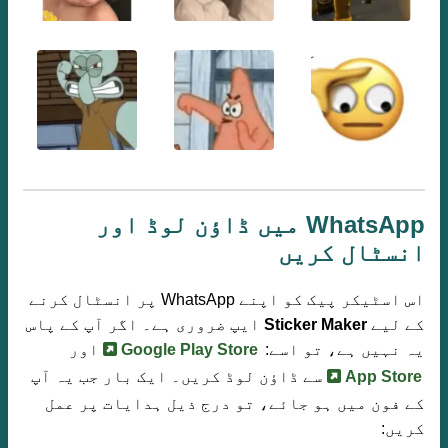
WhatsApp میں ڈاؤن لوڈ اور
انسٹال کریں
اس اسٹیکر پیک کو اپنے WhatsApp پر انسٹال کرنے
کے لیے
Sticker Maker
ایپ ضروری ہے۔ اگر آپ کے پاس
یہ نہیں ہے، تو اسے:
Google Play Store
اور
App Store
سے ڈاؤن لوڈ کریں۔ ایک بار جب یہ آپ
کے فون میں ہو جائے، تو درج ذیل ہدایات پر عمل
کریں: