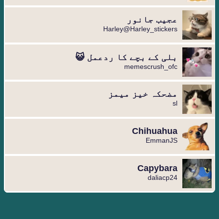
عجیب جانور
Harley@Harley_stickers
بلی کے بچے کا ردعمل 😺
memescrush_ofc
مضحکہ خیز میمز
sl
Chihuahua
EmmanJS
Capybara
daliacp24