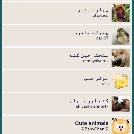
پیارے بندر
otaviocu
چھوٹے جانور
cali.97
مضحکہ خیز کتے
dennyalvarez
موٹی بلی
ร๏lє
کتے اور بلیاں
shivankbishnoi47
Cute animals
🌸BabyChan🌸