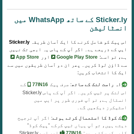
Sticker.ly کے ساتھ WhatsApp میں
انسٹالیشن
اس پیک کو شامل کرنے کا ایک آسان طریقہ
Sticker.ly
ایپ کے ذریعے ہے۔ اگر آپ کے پاس یہ ابھی تک نہیں
ہے، تو اسے:
Google Play Store
اور
App Store
سے ڈاؤن لوڈ کریں۔ پھر ان دو آسان طریقوں میں سے
ایک کا انتخاب کریں:
براہ راست لنک کے ساتھ
: صرف پیک
77IN16
کے
اس لنک پر ٹیپ کریں۔ اگر آپ کے پاس Sticker.ly
انسٹال ہے، تو آپ فوری طور پر ایپ میں
اسٹیکرز دیکھیں گے۔
پیک کوڈ کا استعمال کرتے ہوئے
: اگر آپ ترجیح
دیتے ہیں، تو آپ یہاں ٹیپ کرکے "پیک کوڈ"
کاپی کر سکتے ہیں:
77IN16
اور اسے Sticker.ly