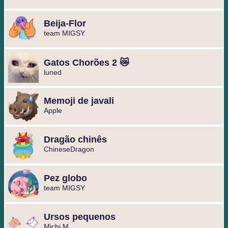
Beija-Flor
team MIGSY
Gatos Chorões 2 😿
luned
Memoji de javali
Apple
Dragão chinês
ChineseDragon
Pez globo
team MIGSY
Ursos pequenos
Michi M.