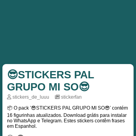
😎STICKERS PAL
GRUPO MI SO😎
stickers_de_luuu
─
stickerfan
📦 O pack '😎STICKERS PAL GRUPO MI SO😎' contém
16 figurinhas atualizados. Download grátis para instalar
no WhatsApp e Telegram. Estes stickers contêm frases
em Espanhol.