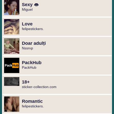
Sexy 👄
Miguel ️
Love
felipestickers.
Doar adulți
Nssnıp
PackHub
PackHub
18+
sticker-collection.com
Romantic
felipestickers.