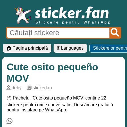
Stickere pentru WhatsApp
🏠 Pagina principală
🌐 Languages
Stickerelor pent
️Cute osito pequeño
MOV
deby
─
stickerfan
📦 Pachetul '️Cute osito pequeño MOV' conține 22
stickere pentru orice conversație. Descărcare gratuită
pentru instalare pe WhatsApp.