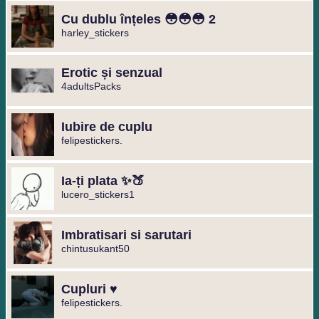
Cu dublu înțeles 😳😳😳 2
harley_stickers
Erotic și senzual
4adultsPacks
Iubire de cuplu
felipestickers.
Ia-ți plata ✨🍑
lucero_stickers1
Imbratisari si sarutari
chintusukant50
Cupluri ♥️
felipestickers.