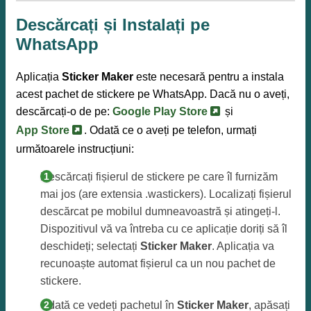
Descărcați și Instalați pe
WhatsApp
Aplicația
Sticker Maker
este necesară pentru a instala
acest pachet de stickere pe WhatsApp. Dacă nu o aveți,
descărcați-o de pe:
Google Play Store
și
App Store
. Odată ce o aveți pe telefon, urmați
următoarele instrucțiuni:
Descărcați fișierul de stickere pe care îl furnizăm
mai jos (are extensia .wastickers). Localizați fișierul
descărcat pe mobilul dumneavoastră și atingeți-l.
Dispozitivul vă va întreba cu ce aplicație doriți să îl
deschideți; selectați
Sticker Maker
. Aplicația va
recunoaște automat fișierul ca un nou pachet de
stickere.
Odată ce vedeți pachetul în
Sticker Maker
, apăsați