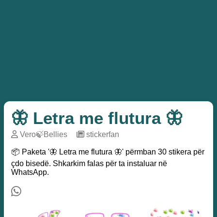
🦋 Letra me flutura 🦋
Vero🍃Bellies
─
stickerfan
📦 Paketa '🦋 Letra me flutura 🦋' përmban 30 stikera për
çdo bisedë. Shkarkim falas për ta instaluar në
WhatsApp.