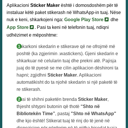
Aplikacioni
Sticker Maker
është i domosdoshëm për të
instaluar këtë paket stikerash në WhatsApp-in tuaj. Nëse
nuk e keni, shkarkojeni nga:
Google Play Store
dhe
App Store
. Pasi ta keni në telefonin tuaj, ndiqni
udhëzimet e mëposhtme:
Shkarkoni skedarin e stikerave që ne ofrojmë më
poshtë (ka zgjerimin .wastickers). Gjeni skedarin e
shkarkuar në celularin tuaj dhe prekni atë. Pajisja
juaj do të pyesë se me cilin aplikacion dëshironi ta
hapni; zgjidhni
Sticker Maker
. Aplikacioni
automatikisht do ta njohë skedarin si një paketë të
re stikerash.
Pasi të shihni paketën brenda
Sticker Maker
,
thjesht shtypni butonin që thotë
“Shto në
Bibliotekën Time”
, pastaj
"Shto në WhatsApp"
dhe kjo është! Stikerat tuaj të rinj do të jenë në
dispozicion për përdorim në të gjitha bisedat tuaja