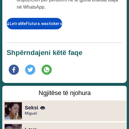
në WhatsApp.
LetraMeFlutura.wastickers
Shpërndajeni këtë faqe
Ngjitëse të njohura
Seksi 👄
Miguel ️