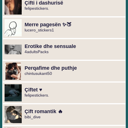
Çifti i dashurisë
felipestickers.
Merre pagesën ✨🍑
lucero_stickers1
Erotike dhe sensuale
4adultsPacks
Perqafime dhe puthje
chintusukant50
Çiftet ♥️
felipestickers.
Çift romantik 🔥
bibi_dive