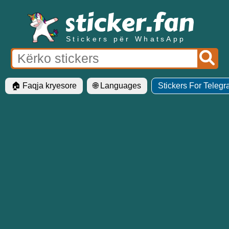
Stickers për WhatsApp
🏠 Faqja kryesore
🌐 Languages
Stickers For Teleg