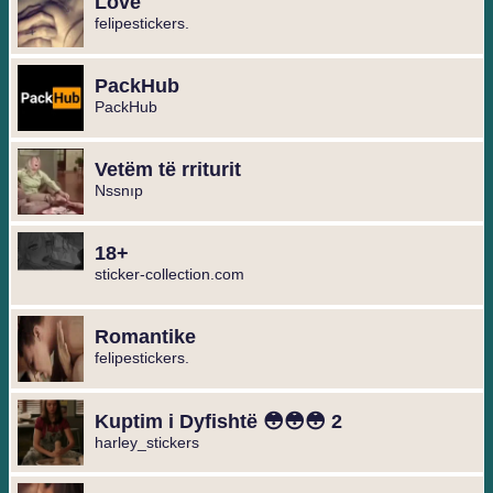
Love
felipestickers.
PackHub
PackHub
Vetëm të rriturit
Nssnıp
18+
sticker-collection.com
Romantike
felipestickers.
Kuptim i Dyfishtë 😳😳😳 2
harley_stickers