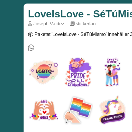
LoveIsLove - SéTúM
Joseph Valdez
─
stickerfan
📦 Paketet 'LoveIsLove - SéTúMismo' innehåller 30