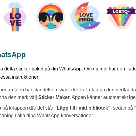
hatsApp
era detta sticker-paket på din WhatsApp. Om du inte har den, lad
dessa instruktioner:
r nedan (den har filändelsen .wastickers). Leta upp den nedladda
ppna den med; välj
Sticker Maker
. Appen känner automatiskt igen 
ra på knappen där det står
“Lägg till i mitt bibliotek”
, sedan på
ändning i alla dina WhatsApp-konversationer.