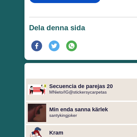
Dela denna sida
Secuencia de parejas 20
MNieto/IG@stickersycarpetas
Min enda sanna kärlek
santykingjoker
Kram