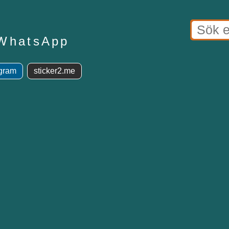
 WhatsApp
egram
sticker2.me