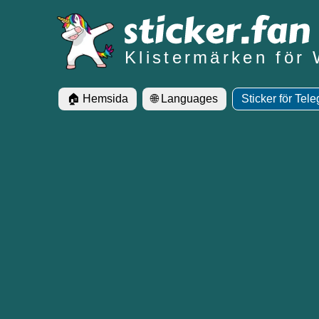
Klistermärken för
🏠 Hemsida
🌐 Languages
Sticker för Tel