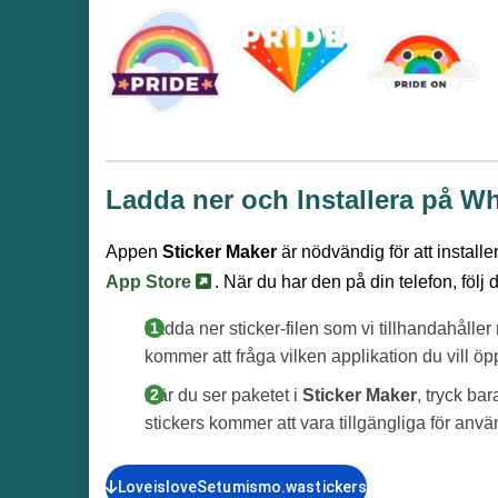
Ladda ner och Installera på W
Appen
Sticker Maker
är nödvändig för att install
App Store
. När du har den på din telefon, följ 
Ladda ner sticker-filen som vi tillhandahålle
kommer att fråga vilken applikation du vill ö
När du ser paketet i
Sticker Maker
, tryck ba
stickers kommer att vara tillgängliga för anv
LoveisloveSetumismo.wastickers