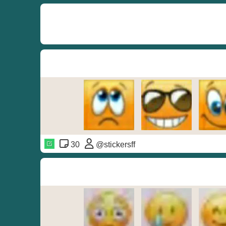
30
@stickersff