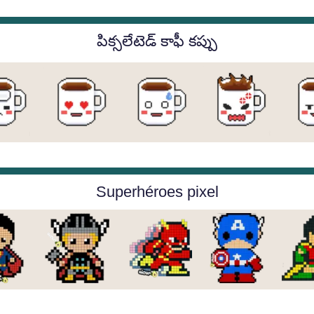
పిక్సలేటెడ్ కాఫీ కప్పు
Superhéroes pixel