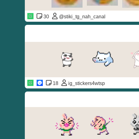
30
@stiki_tg_nah_canal
18
ig_stickers4wtsp