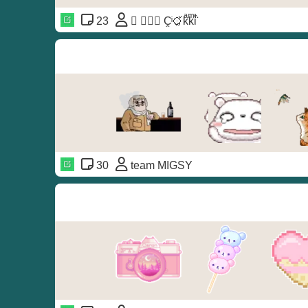
23
⃝ ❥⃢⃟ C̭ͥꖴ꙼ꫬkͣkͫi̐̈́
30
team MIGSY