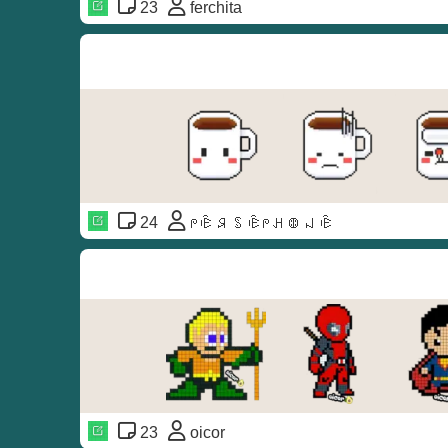
23
ferchita
24
ᖘꍟꋪꌗꍟᖘꃅꂦꈤꍟ
23
oicor