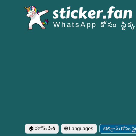
WhatsApp కోసం స్టిక్కర
🏠 హోమ్ పేజీ
🌐 Languages
టెలిగ్రామ్ కోసం స్టిక