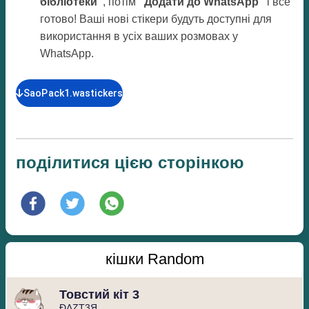
бібліотеки”
, потім
"Додати до WhatsApp"
і все
готово! Ваші нові стікери будуть доступні для
використання в усіх ваших розмовах у
WhatsApp.
SaoPack1.wastickers
поділитися цією сторінкою
кішки Random
Товстий кіт 3
️️ĐΛZT3Я️️