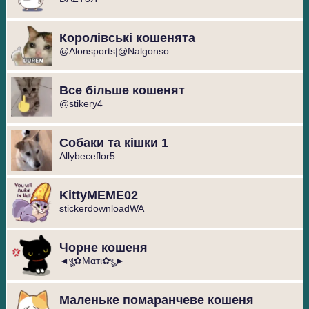
Королівські кошенята
@Alonsports|@Nalgonso
Все більше кошенят
@stikery4
Собаки та кішки 1
Allybeceflor5
KittyMEME02
stickerdownloadWA
Чорне кошеня
◄থৣ✿Mαтι✿থৣ►
Маленьке помаранчеве кошеня