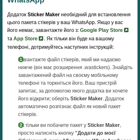
Додаток
Sticker Maker
необхідний для встановлення
цього пакета стікерів у ваш WhatsApp. Якщо у вас
його немає, завантажте його з:
Google Play Store
та
App Store
. Як тільки він буде на вашому
телефоні, дотримуйтесь наступних інструкцій:
Завантажте файл стікерів, який ми надаємо
нижче (він має розширення .wastickers). Знайдіть
завантажений файл на своєму мобільному
телефоні та торкніться його. Ваш пристрій
запитає, за допомогою якого додатка ви хочете
його відкрити; оберіть
Sticker Maker
. Додаток
автоматично розпізнає файл як новий пакет
стікерів.
Як тільки ви побачите пакет у
Sticker Maker
,
просто натисніть кнопку
“Додати до моєї