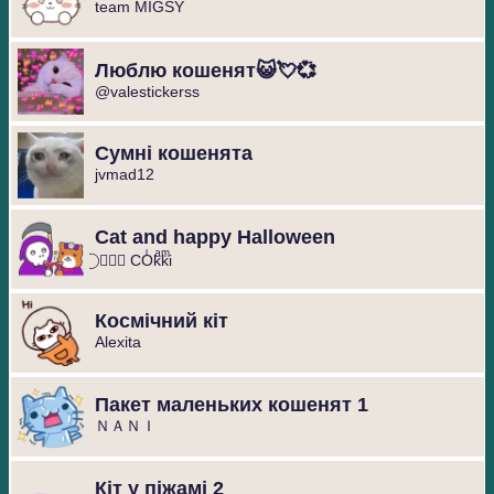
team MIGSY
Люблю кошенят😺💘💞
@valestickerss
Сумні кошенята
jvmad12
Cat and happy Halloween
⃝ ❥⃢⃟ COͥkͣkͫi
Космічний кіт
Alexita
Пакет маленьких кошенят 1
ＮＡＮＩ
Кіт у піжамі 2