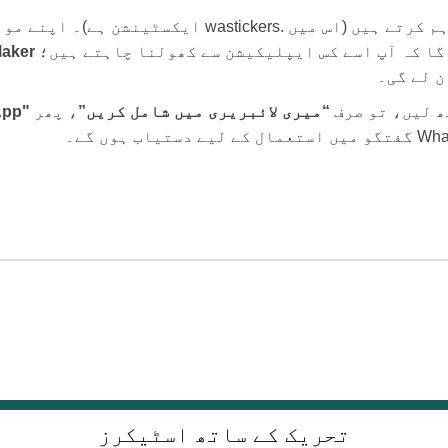
اسٹیکر فائل ڈاؤن لوڈ کریں جو ہم نیچے فراہم کرتے ہیں (
گا کہ آپ اسے کس ایپلیکیشن سے کھولنا چاہتے ہیں؛
Maker
ن لے گی۔
ھ لیں، تو صرف
“میری لائبریری میں شامل کریں”
، پھر
"WhatsApp میں شامل کریں"
تحریک کے ساتھ اسٹیکرز