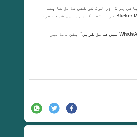
اس میں .wastickers ایکسٹینشن ہے)۔ اپنے موبائل پر ڈاؤن لوڈ کی گئی فائل کا پتہ
Sticker 
کو منتخب کریں۔ ایپ خود بخود
بٹن دبائیں