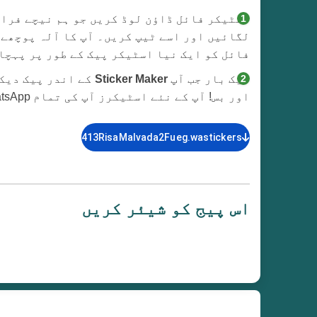
لگائیں اور اسے ٹیپ کریں۔ آپ کا آلہ پوچھے 
فائل کو ایک نیا اسٹیکر پیک کے طور پر پہچا
ایک بار جب آپ
Sticker Maker
کے اندر پیک دیک
اور بس! آپ کے نئے اسٹیکرز آپ کی تمام WhatsApp گفتگو میں استعمال کے لیے دستیاب ہوں گے۔
413RisaMalvada2Fueg.wastickers
اس پیج کو شیئر کریں