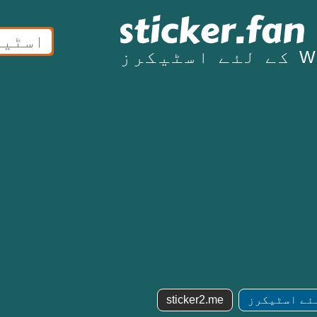
کرز
ئے اسٹیکرز
sticker2.me