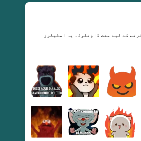
س ایپ پر انسٹال کرنے کے لیے مفت ڈاؤنلوڈ۔ یہ اسٹیکرز