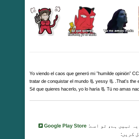
📃 tratar de conquistar el mundo
📃 yessy
📃 Sé que quieres hacerlo, yo lo haría
یہ نہیں ہے، تو اسے:
Google Play Store
 کریں: