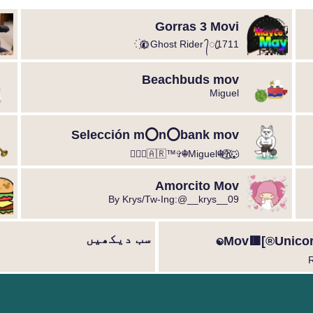
Gorras 3 Movi
Ghost Rider ᭄ꦿ1711 ◐⃢⃟꙰
Beachbuds mov
Miguel ️
Selección m⭕n⭕bank mov
🐺⃝⃒⃤⁩⁩✞☬Miguel☬✞⁨⁨⁨⃟⋮⃟🇦🇷™
Amorcito Mov
By Krys/Tw-Ing:@__krys__09
سب دیکھیں