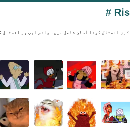
'4.13 Risa Malvada 2 fueg #' میں 30 اسٹیکرز انسٹال کرنا آسان شامل ہیں۔ واٹ