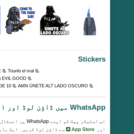
Stickers
📃 E
📃 Triunfo el mal
📃 ANDO en mODO MALO oyess: batman EVIL GOOD
📃 10 COME TO THE DARK B SIDE
📃 AMN ÚNETE ALT LADO OSCURO
WhatsApp میں ڈاؤن لوڈ اور انسٹال کریں
اس اسٹیکر پیک کو اپنے WhatsApp پر انسٹال کرنے کے لیے
اور
App Store
سے ڈاؤن لوڈ کریں۔ ایک بار 