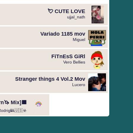
CUTE LOVE 💘
ujjal_nath
Variado 1185 mov
Miguel ️
FiTnEsS GiRl
Vero Bellies
Stranger things 4 Vol.2 Mov
Lucero
🟪[Unicorn🦄 Mix®️]🟥Mov☯️
☣️Rodrig🎱🇺🇸