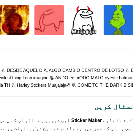
📃 Yo viendo el caos que generó mi "humilde opinión" CC
📃 DESDE AQUEL DÍA, ALGO CAMBIO DENTRO DE LOTSO
📃 That's the evilest thing I can imagine.
📃 Tú no amas nada TH
📃 @Harley.Stickers Muajajaja
Sticker Maker
ایپ ضروری ہے۔ اگر آپ کے پاس 
جب یہ آپ کے فون میں ہو جائے، تو درج ذیل ہدایات پر عمل