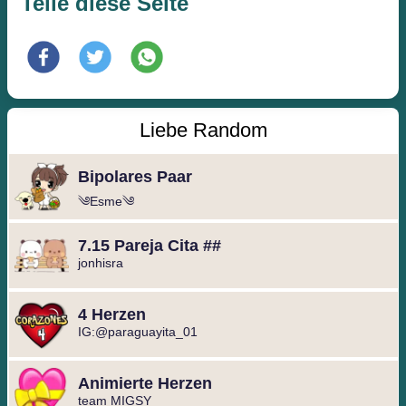
Teile diese Seite
Liebe Random
Bipolares Paar
༄Esme༄
7.15 Pareja Cita ##
jonhisra
4 Herzen
IG:@paraguayita_01
Animierte Herzen
team MIGSY