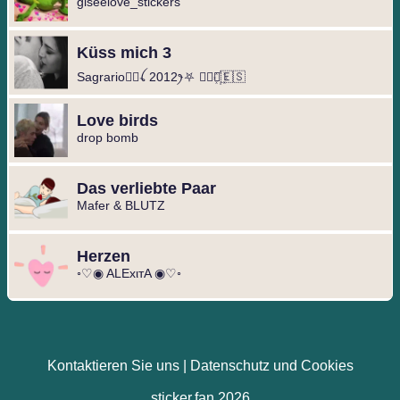
giseelove_stickers
Küss mich 3
Sagrario🦹‍♀️ꪶ 2012ꫂ⛧ ◐⃢⃟꙰🇪🇸
Love birds
drop bomb
Das verliebte Paar
Mafer & BLUTZ
Herzen
◦♡◉ ALExιтA ◉♡◦
Kontaktieren Sie uns
|
Datenschutz und Cookies
sticker.fan 2026