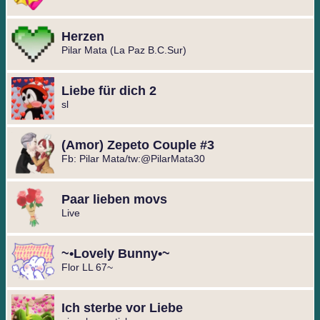
Herzen
Pilar Mata (La Paz B.C.Sur)
Liebe für dich 2
sl
(Amor) Zepeto Couple #3
Fb: Pilar Mata/tw:@PilarMata30
Paar lieben movs
Live
~•Lovely Bunny•~
Flor LL 67~
Ich sterbe vor Liebe