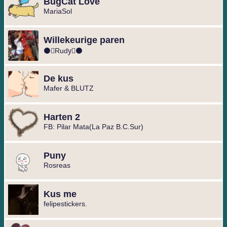
BugCat Love
MariaSol
Willekeurige paren
⚫⃟Rudy⃟⚫
De kus
Mafer & BLUTZ
Harten 2
FB: Pilar Mata(La Paz B.C.Sur)
Puny
Rosreas
Kus me
felipestickers.