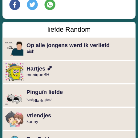
liefde Random
Op alle jongens werd ik verliefd
aish
Hartjes 💕
moniqueBH
Pinguïn liefde
༺BlaBel༻
Vriendjes
kanny