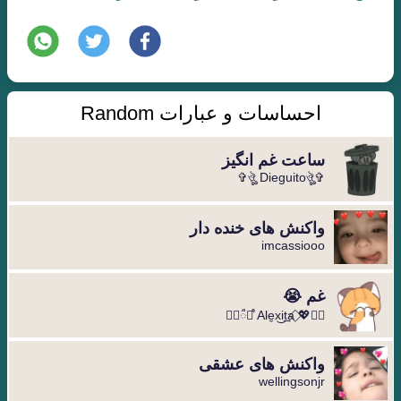
احساسات و عبارات Random
ساعت غم انگیز
✞ঔৣ Dieguitoঔৣ✞
واکنش های خنده دار
imcassiooo
غم 😭
❀⃝💖⃟ Ale̼x͜it͢a ੵ᷒ᰰ❀⃔
واکنش های عشقی
wellingsonjr