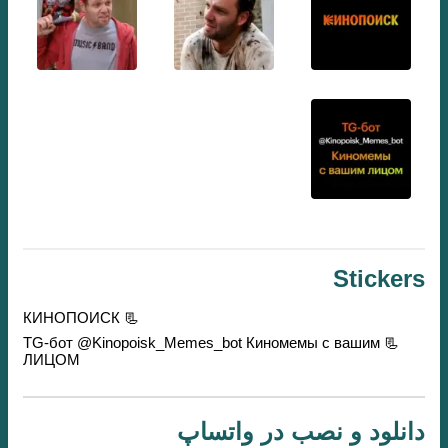
Stickers
📃 КИНОПОИСК
📃 TG-бот @Kinopoisk_Memes_bot Киномемы с вашим
ЛИЦОМ
دانلود و نصب در واتساپ