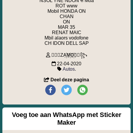
NSOL YNE NDON सं Moa
ROT www
Mobil HONDA ON
CHAN
ON
MAR 35
RENAT MAIC
Mbil alaors vodofone
CH IDON DELL SAP
꧁⃢⃟ZA꙰M꙰O꙰⃟⃢꧂
22-04-2020
Autos
.
Deel deze pagina
Voeg toe aan WhatsApp met Sticker
Maker